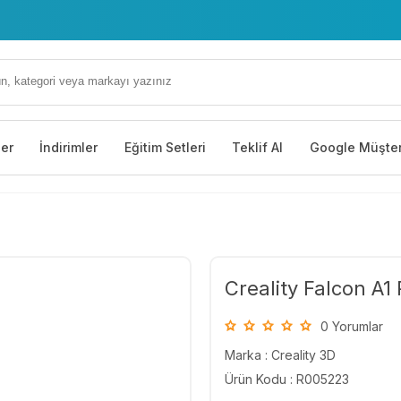
ler
İndirimler
Eğitim Setleri
Teklif Al
Google Müşter
Creality Falcon A1
0 Yorumlar
Marka :
Creality 3D
Ürün Kodu : R005223