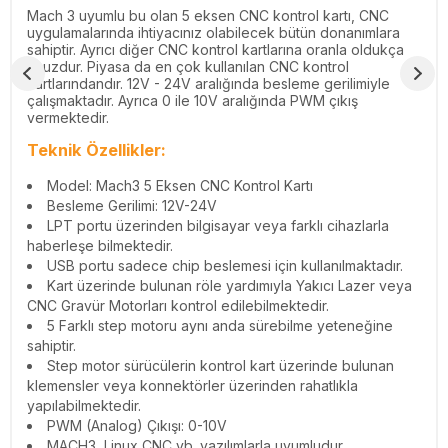
Mach 3 uyumlu bu olan 5 eksen CNC kontrol kartı, CNC
uygulamalarında ihtiyacınız olabilecek bütün donanımlara
sahiptir. Ayrıcı diğer CNC kontrol kartlarına oranla oldukça
ucuzdur. Piyasa da en çok kullanılan CNC kontrol
kartlarındandır. 12V - 24V aralığında besleme gerilimiyle
çalışmaktadır. Ayrıca 0 ile 10V aralığında PWM çıkış
vermektedir.
Teknik Özellikler:
Model: Mach3 5 Eksen CNC Kontrol Kartı
Besleme Gerilimi: 12V-24V
LPT portu üzerinden bilgisayar veya farklı cihazlarla
haberleşe bilmektedir.
USB portu sadece chip beslemesi için kullanılmaktadır.
Kart üzerinde bulunan röle yardımıyla Yakıcı Lazer veya
CNC Gravür Motorları kontrol edilebilmektedir.
5 Farklı step motoru aynı anda sürebilme yeteneğine
sahiptir.
Step motor sürücülerin kontrol kart üzerinde bulunan
klemensler veya konnektörler üzerinden rahatlıkla
yapılabilmektedir.
PWM (Analog) Çıkışı: 0-10V
MACH3, Linux CNC vb. yazılımlarla uyumludur.