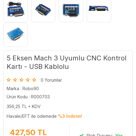
5 Eksen Mach 3 Uyumlu CNC Kontrol
Kartı - USB Kablolu
0 Yorumlar
Marka :
Robo90
Ürün Kodu : R000703
356,25
TL + KDV
Havale/EFT ile ödemede
%3 İndirim!
427,50
TL
Stok Durumu:
Var