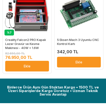
%7
Creality Falcon2 PRO Kapalı
5 Eksen Mach 3 Uyumlu CNC
Lazer Gravür ve Kesme
Kontrol Kartı
Makinesi - 40W + 1.6W
342,00 TL
82.650,00 TL
76.950,00 TL
Ekle
Ekle
Binlerce Ürün Aynı Gün Stoktan Kargo • 1500 TL ve
Üzeri Siparişlerde Kargo Ücretsiz • Uzman Teknik
Servis Avantajı