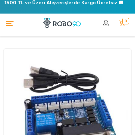
1500 TL ve Üzeri Alışverişlerde Kargo Ücretsiz 🚚
0