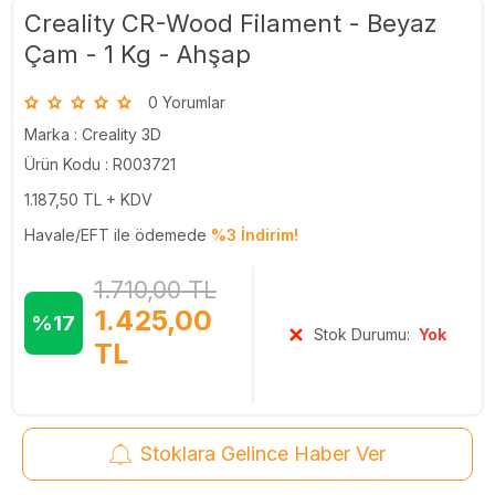
Creality CR-Wood Filament - Beyaz
Çam - 1 Kg - Ahşap
0 Yorumlar
Marka :
Creality 3D
Ürün Kodu : R003721
1.187,50
TL + KDV
Havale/EFT ile ödemede
%3 İndirim!
1.710,00
TL
1.425,00
%17
Stok Durumu:
Yok
TL
Stoklara Gelince Haber Ver