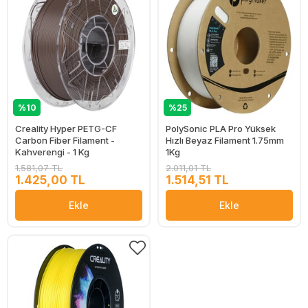
%10
%25
Creality Hyper PETG-CF
PolySonic PLA Pro Yüksek
Carbon Fiber Filament -
Hızlı Beyaz Filament 1.75mm
Kahverengi - 1 Kg
1Kg
1.581,07 TL
2.011,01 TL
1.425,00 TL
1.514,51 TL
Ekle
Ekle