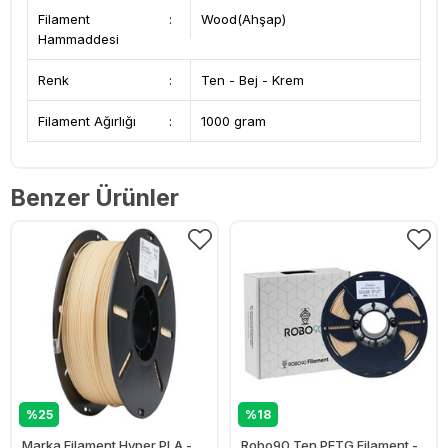
Filament
:
Wood(Ahşap)
Hammaddesi
Renk
:
Ten - Bej - Krem
Filament Ağırlığı
:
1000 gram
Benzer Ürünler
%25
%18
Marka Filament Hyper PLA -
Robo90 Ten PETG Filament -