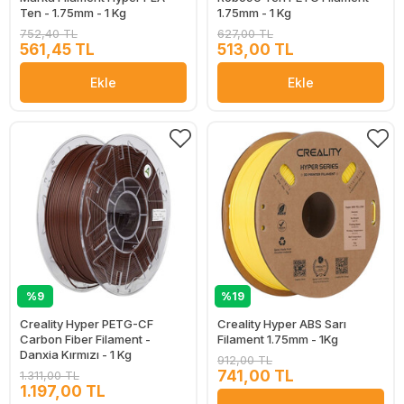
Ten - 1.75mm - 1 Kg
1.75mm - 1 Kg
752,40 TL
627,00 TL
561,45 TL
513,00 TL
Ekle
Ekle
%9
%19
Creality Hyper PETG-CF
Creality Hyper ABS Sarı
Carbon Fiber Filament -
Filament 1.75mm - 1Kg
Danxia Kırmızı - 1 Kg
912,00 TL
741,00 TL
1.311,00 TL
1.197,00 TL