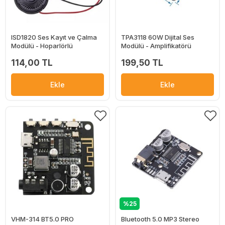
ISD1820 Ses Kayıt ve Çalma
TPA3118 60W Dijital Ses
Modülü - Hoparlörlü
Modülü - Amplifikatörü
114,00 TL
199,50 TL
Ekle
Ekle
%25
VHM-314 BT5.0 PRO
Bluetooth 5.0 MP3 Stereo