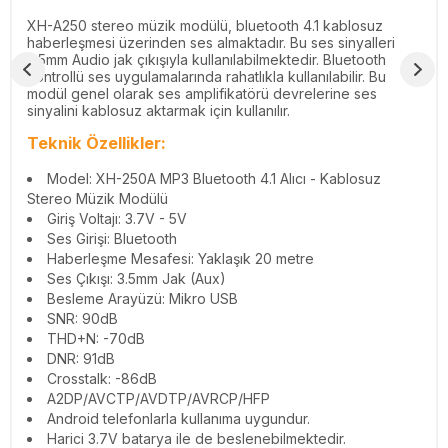
XH-A250 stereo müzik modülü, bluetooth 4.1 kablosuz
haberleşmesi üzerinden ses almaktadır. Bu ses sinyalleri
3.5mm Audio jak çıkışıyla kullanılabilmektedir. Bluetooth
kontrollü ses uygulamalarında rahatlıkla kullanılabilir. Bu
modül genel olarak ses amplifikatörü devrelerine ses
sinyalini kablosuz aktarmak için kullanılır.
Teknik Özellikler:
Model: XH-250A MP3 Bluetooth 4.1 Alıcı - Kablosuz
Stereo Müzik Modülü
Giriş Voltajı: 3.7V - 5V
Ses Girişi: Bluetooth
Haberleşme Mesafesi: Yaklaşık 20 metre
Ses Çıkışı: 3.5mm Jak (Aux)
Besleme Arayüzü: Mikro USB
SNR: 90dB
THD+N: -70dB
DNR: 91dB
Crosstalk: -86dB
A2DP/AVCTP/AVDTP/AVRCP/HFP
Android telefonlarla kullanıma uygundur.
Harici 3.7V batarya ile de beslenebilmektedir.