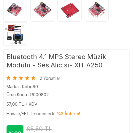
Bluetooth 4.1 MP3 Stereo Müzik
Modülü - Ses Alıcısı- XH-A250
2 Yorumlar
Marka :
Robo90
Ürün Kodu : R000802
57,00
TL + KDV
Havale/EFT ile ödemede
%3 İndirim!
85,50
TL