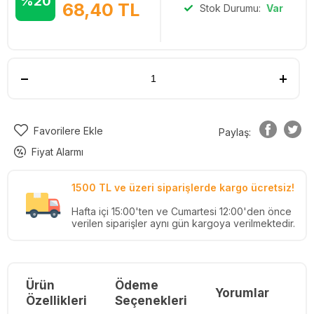
%20
68,40
TL
Stok Durumu:
Var
Favorilere Ekle
Paylaş:
Fiyat Alarmı
1500 TL ve üzeri siparişlerde kargo ücretsiz!
Hafta içi 15:00'ten ve Cumartesi 12:00'den önce
verilen siparişler aynı gün kargoya verilmektedir.
Ürün
Ödeme
Yorumlar
Re
Özellikleri
Seçenekleri