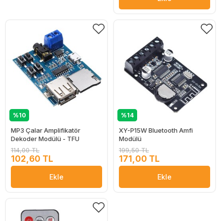
%10
%14
MP3 Çalar Amplifikatör
XY-P15W Bluetooth Amfi
Dekoder Modülü - TFU
Modülü
114,00 TL
199,50 TL
102,60 TL
171,00 TL
Ekle
Ekle