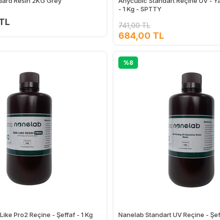
ard Resin 2KG Grey
Anycubic Standart Reçine UV - Yar
- 1 Kg - SPTTY
 TL
741,00 TL
684,00 TL
Ekle
%8
ike Pro2 Reçine - Şeffaf - 1 Kg
Nanelab Standart UV Reçine - Şeff