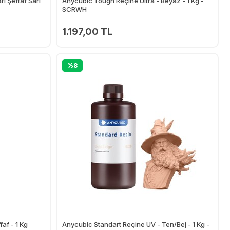
ı Şeffaf Sarı
Anycubic Tough Reçine Ultra - Beyaz - 1 Kg -
SCRWH
1.197,00 TL
Ekle
Ekle
%8
af - 1 Kg
Anycubic Standart Reçine UV - Ten/Bej - 1 Kg -