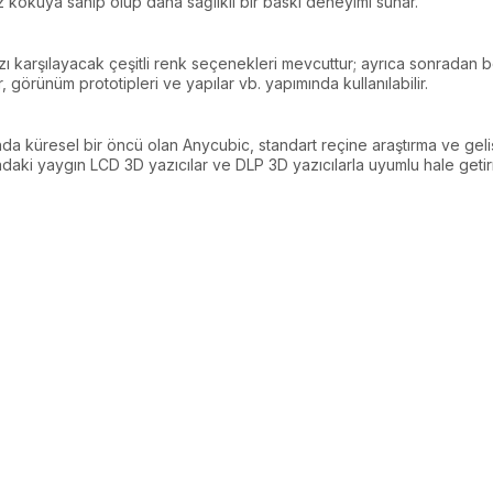
 kokuya sahip olup daha sağlıklı bir baskı deneyimi sunar.
zı karşılayacak çeşitli renk seçenekleri mevcuttur; ayrıca sonradan b
, görünüm prototipleri ve yapılar vb. yapımında kullanılabilir.
a küresel bir öncü olan Anycubic, standart reçine araştırma ve geliş
daki yaygın LCD 3D yazıcılar ve DLP 3D yazıcılarla uyumlu hale getirm