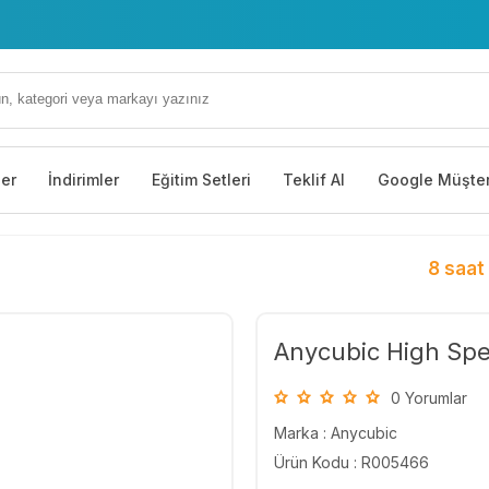
ler
İndirimler
Eğitim Setleri
Teklif Al
Google Müşter
8 saat
Anycubic High Spe
0 Yorumlar
Marka :
Anycubic
Ürün Kodu : R005466