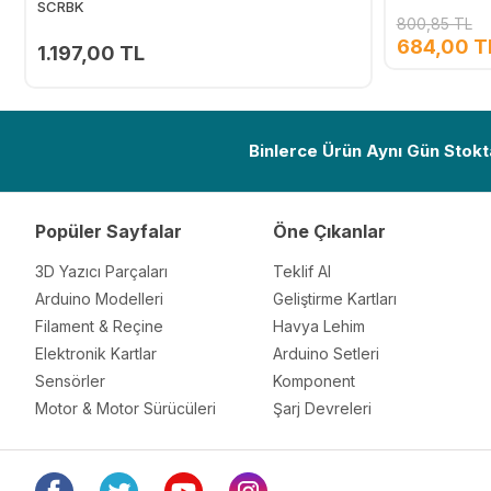
SCRBK
800,85 TL
684,00 T
1.197,00 TL
Ekle
Binlerce Ürün Aynı Gün Stokt
Popüler Sayfalar
Öne Çıkanlar
3D Yazıcı Parçaları
Teklif Al
Arduino Modelleri
Geliştirme Kartları
Filament & Reçine
Havya Lehim
Elektronik Kartlar
Arduino Setleri
Sensörler
Komponent
Motor & Motor Sürücüleri
Şarj Devreleri