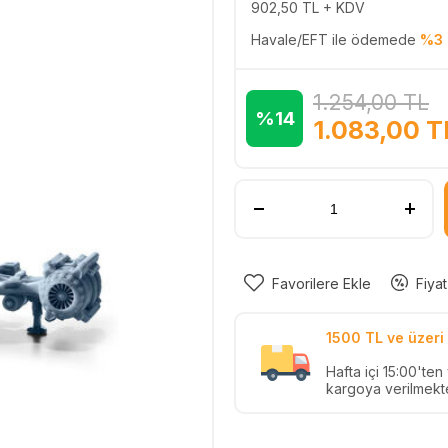
902,50
TL + KDV
Havale/EFT ile ödemede
%3 
1.254,00
TL
%14
1.083,00
T
Favorilere Ekle
Fiyat
1500 TL ve üzeri 
Hafta içi 15:00'te
kargoya verilmekte