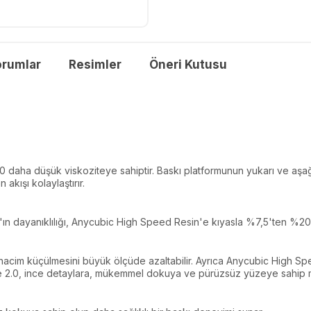
orumlar
Resimler
Öneri Kutusu
daha düşük viskoziteye sahiptir. Baskı platformunun yukarı ve aşağı 
 akışı kolaylaştırır.
ın dayanıklılığı, Anycubic High Speed ​​Resin'e kıyasla %7,5'ten %20'y
 hacim küçülmesini büyük ölçüde azaltabilir. Ayrıca Anycubic High Spe
 2.0, ince detaylara, mükemmel dokuya ve pürüzsüz yüzeye sahip mo