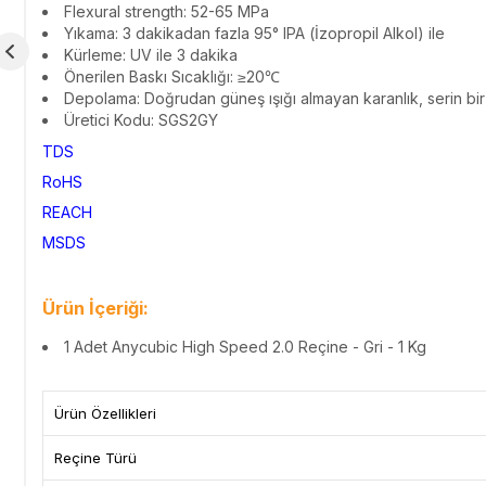
Flexural strength: 52-65 MPa
Yıkama: 3 dakikadan fazla 95°
IPA (İzopropil Alkol)
ile
Kürleme: UV ile 3 dakika
Önerilen Baskı Sıcaklığı: ≥20℃
Depolama: Doğrudan güneş ışığı almayan karanlık, serin bi
Üretici Kodu: SGS2GY
TDS
RoHS
REACH
MSDS
Ürün İçeriği:
1 Adet Anycubic High Speed 2.0 Reçine - Gri - 1 Kg
Ürün Özellikleri
Reçine Türü