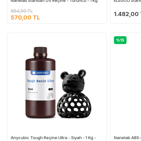
Nanelab Standart UV Reçine - Turuncu - 1 Kg
ELEGOO Stand
684,00 TL
1.482,00
570,00 TL
Ekle
%15
Anycubic Tough Reçine Ultra - Siyah - 1 Kg -
Nanelab ABS-L