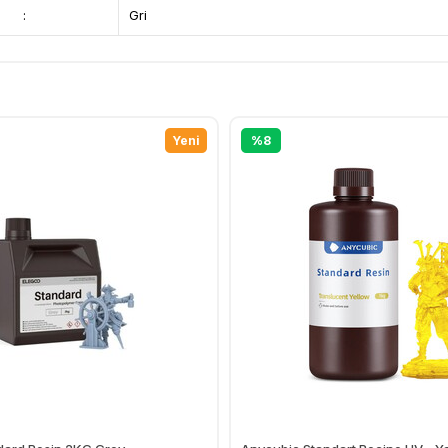
:
Gri
Yeni
%8