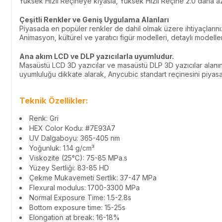
Yüksek Hızlı Reçineye kıyasla, Yüksek Hızlı Reçine 2.0 daha az
Çeşitli Renkler ve Geniş Uygulama Alanları
Piyasada en popüler renkler de dahil olmak üzere ihtiyaçlarını
Animasyon, kültürel ve yaratıcı figür modelleri, detaylı modeller
Ana akım LCD ve DLP yazıcılarla uyumludur.
Masaüstü LCD 3D yazıcılar ve masaüstü DLP 3D yazıcılar alanınd
uyumluluğu dikkate alarak, Anycubic standart reçinesini piyasa
Teknik Özellikler:
Renk: Gri
HEX Color Kodu:
#7E93A7
UV Dalgaboyu:
365-405 nm
Yoğunluk: 1.14 g/cm³
Viskozite (25°C): 75-85 MPa.s
Yüzey Sertliği: 83-85 HD
Çekme Mukavemeti Sertlik: 37-47 MPa
Flexural modulus: 1700-3300 MPa
Normal Exposure Time: 1.5-2.8s
Bottom exposure time: 15-25s
Elongation at break: 16-18%