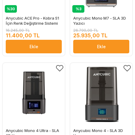
%30
%3
Anycubic ACE Pro - Kobra S1
Anycubic Mono M7 - SLA 3D
İçin Renk Değiştirme Sistemi
Yazıcı
16.245,00 TL
26.790,00 TL
11.400,00 TL
25.935,00 TL
Ekle
Ekle
Anycubic Mono 4 Ultra - SLA
Anycubic Mono 4 - SLA 3D