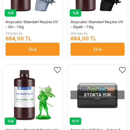
%8
%8
Anycubic Standart Reçine UV
Anycubic Standart Reçine UV
- Gri - 1 Kg
- Siyah - 1 Kg
741,00 TL
741,00 TL
684,00 TL
684,00 TL
Ekle
Ekle
STOKTA YOK
%8
%17