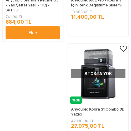
Anycubic Standart Reçine UV
Anycubic ACE Pro - Kobra 3
- Yarı Şeffaf Yeşil - 1 Kg -
İçin Renk Değiştirme Sistemi
SPTTG
13.680,00 TL
11.400,00 TL
741,00 TL
684,00 TL
Ekle
STOKTA YOK
%36
Anycubic Kobra S1 Combo 3D
Yazıcı
42.180,00 TL
27.075,00 TL