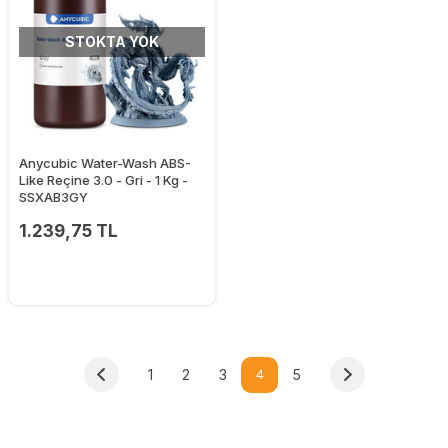
STOKTA YOK
Anycubic Water-Wash ABS-
Like Reçine 3.0 - Gri - 1 Kg -
SSXAB3GY
1.239,75 TL
1
2
3
4
5