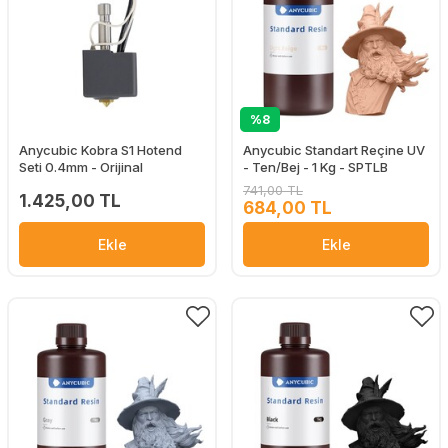
%8
Anycubic Kobra S1 Hotend
Anycubic Standart Reçine UV
Seti 0.4mm - Orijinal
- Ten/Bej - 1 Kg - SPTLB
741,00 TL
1.425,00 TL
684,00 TL
Ekle
Ekle