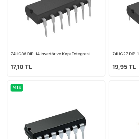
74HC86 DIP-14 Invertör ve Kapı Entegresi
74HC27 DIP-14
17,10 TL
19,95 TL
Ekle
%14