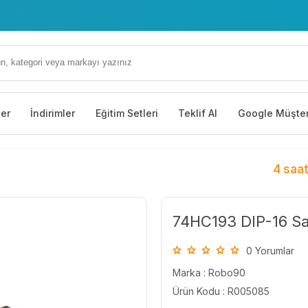
ler
İndirimler
Eğitim Setleri
Teklif Al
Google Müşter
4 saat
74HC193 DIP-16 Sa
0 Yorumlar
Marka :
Robo90
Ürün Kodu : R005085