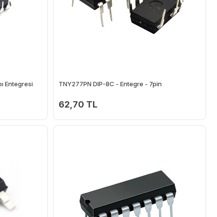
ı Entegresi
TNY277PN DIP-8C - Entegre - 7pin
62,70 TL
Ekle
Ekle