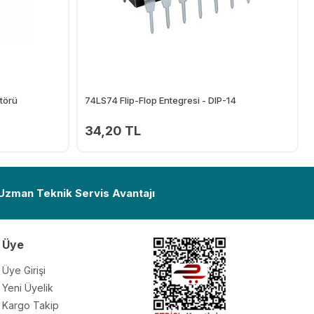
törü
74LS74 Flip-Flop Entegresi - DIP-14
34,20 TL
Ekle
Ekle
 Uzman Teknik Servis Avantajı
Üye
Üye Girişi
Yeni Üyelik
Kargo Takip