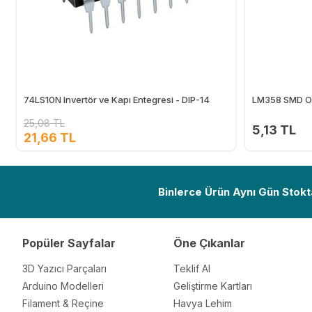
74LS10N Invertör ve Kapı Entegresi - DIP-14
LM358 SMD O
25,08 TL
5,13 TL
21,66 TL
Ekle
Binlerce Ürün Aynı Gün Stokt
Popüler Sayfalar
Öne Çıkanlar
3D Yazıcı Parçaları
Teklif Al
Arduino Modelleri
Geliştirme Kartları
Filament & Reçine
Havya Lehim