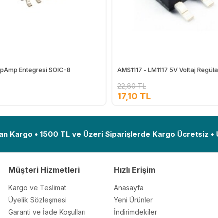
pAmp Entegresi SOIC-8
AMS1117 - LM1117 5V Voltaj Regüla
22,80 TL
17,10 TL
Ekle
an Kargo • 1500 TL ve Üzeri Siparişlerde Kargo Ücretsiz •
Müşteri Hizmetleri
Hızlı Erişim
Kargo ve Teslimat
Anasayfa
Üyelik Sözleşmesi
Yeni Ürünler
Garanti ve İade Koşulları
İndirimdekiler