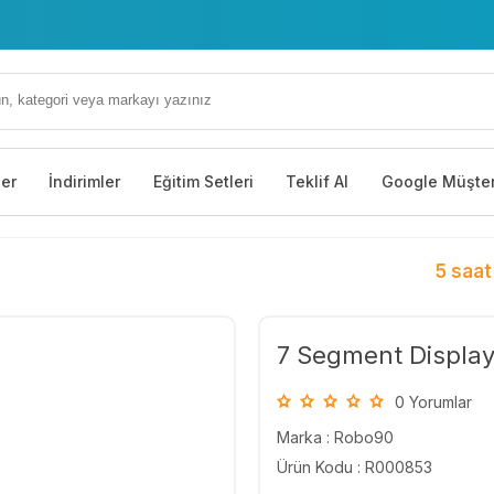
ler
İndirimler
Eğitim Setleri
Teklif Al
Google Müşter
5 saat
7 Segment Display 
0 Yorumlar
Marka :
Robo90
Ürün Kodu : R000853