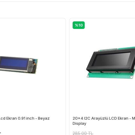
%10
cd Ekran 0.91 inch - Beyaz
20x4 I2C Arayüzlü LCD Ekran - 
Display
L
285,00 TL