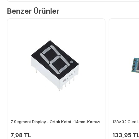
Benzer Ürünler
7 Segment Display - Ortak Katot -14mm-Kırmızı
128x32 Oled L
7,98 TL
133,95 T