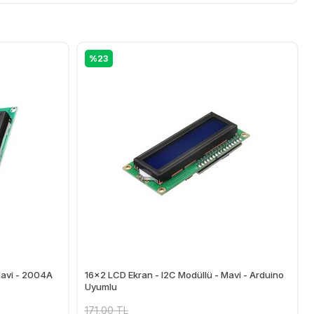
%23
Mavi - 2004A
16x2 LCD Ekran - I2C Modüllü - Mavi - Arduino
Uyumlu
171,00 TL