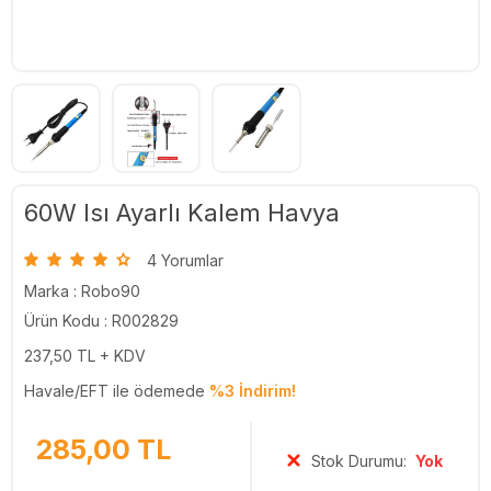
60W Isı Ayarlı Kalem Havya
4 Yorumlar
Marka :
Robo90
Ürün Kodu : R002829
237,50
TL + KDV
Havale/EFT ile ödemede
%3 İndirim!
285,00
TL
Stok Durumu:
Yok