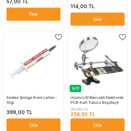
57,00 TL
114,00 TL
Ekle
Ekle
%17
Soldex Şırınga Krem Lehim -
Üçüncü El Mercekli Elektronik
10gr
PCB-Kart Tutucu Büyüteçli
307,80 TL
399,00 TL
256,50 TL
Ekle
Ekle