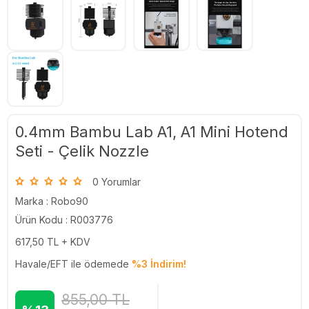
0.4mm Bambu Lab A1, A1 Mini Hotend
Seti - Çelik Nozzle
0 Yorumlar
Marka :
Robo90
Ürün Kodu : R003776
617,50
TL + KDV
Havale/EFT ile ödemede
%3 İndirim!
855,00
TL