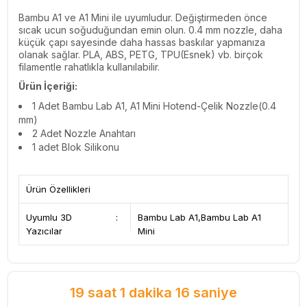
Bambu A1 ve A1 Mini ile uyumludur. Değiştirmeden önce
sıcak ucun soğuduğundan emin olun. 0.4 mm nozzle, daha
küçük çapı sayesinde daha hassas baskılar yapmanıza
olanak sağlar.
PLA, ABS, PETG, TPU(Esnek) vb. birçok
filamentle rahatlıkla kullanılabilir.
Ürün İçeriği:
1 Adet Bambu Lab A1, A1 Mini Hotend-Çelik Nozzle(0.4
mm)
2 Adet Nozzle Anahtarı
1 adet Blok Silikonu
Ürün Özellikleri
Uyumlu 3D
:
Bambu Lab A1,Bambu Lab A1
Yazıcılar
Mini
19 saat 1 dakika 15 saniye