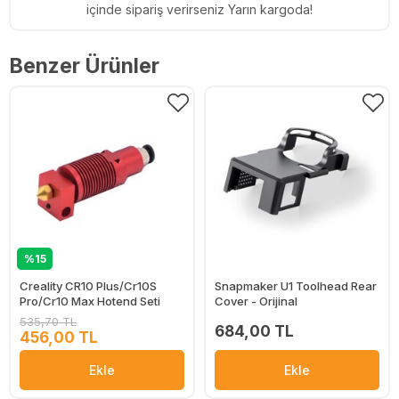
içinde sipariş verirseniz Yarın kargoda!
Benzer Ürünler
%15
Creality CR10 Plus/Cr10S
Snapmaker U1 Toolhead Rear
Pro/Cr10 Max Hotend Seti
Cover - Orijinal
535,70 TL
684,00 TL
456,00 TL
Ekle
Ekle