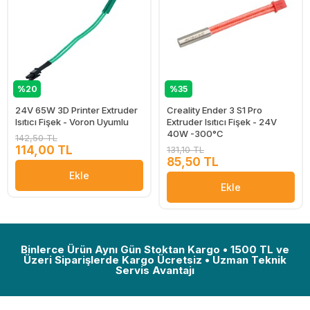
%20
%35
24V 65W 3D Printer Extruder
Creality Ender 3 S1 Pro
Isıtıcı Fişek - Voron Uyumlu
Extruder Isıtıcı Fişek - 24V
40W -300°C
142,50 TL
114,00 TL
131,10 TL
85,50 TL
Ekle
Ekle
Binlerce Ürün Aynı Gün Stoktan Kargo • 1500 TL ve
Üzeri Siparişlerde Kargo Ücretsiz • Uzman Teknik
Servis Avantajı