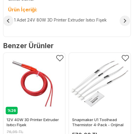
Ürün İçeriği:
1 Adet 24V 80W 3D Printer Extruder Isıtıcı Fişek
Benzer Ürünler
%26
12V 40W 3D Printer Extruder
Snapmaker U1 Toolhead
Isıtıcı Fişek
Thermistor 4-Pack - Orijinal
76,95 TL