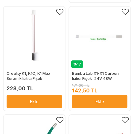
%17
Creality K1, K1C, K1 Max
Bambu Lab X1-X1 Carbon
Seramik Isıtıcı Fişek
Isıtıcı Fişek- 24V 48W
171,00 TL
228,00 TL
142,50 TL
Ekle
Ekle