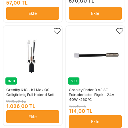
570,00 TL
57,00 TL
Ekle
Ekle
%10
%9
Creality K1C - K1 Max QS
Creality Ender 3 V3 SE
Geliştirilmiş Full Hotend Seti
Extruder Isıtıcı Fişek - 24V
40W -260°C
1.140,00 TL
1.026,00 TL
125,40 TL
114,00 TL
Ekle
Ekle