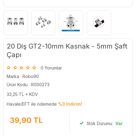
20 Diş GT2-10mm Kasnak - 5mm Şaft
Çapı
0 Yorumlar
Marka :
Robo90
Ürün Kodu : R000273
33,25
TL + KDV
Havale/EFT ile ödemede
%3 İndirim!
39,90
TL
Stok Durumu:
Var