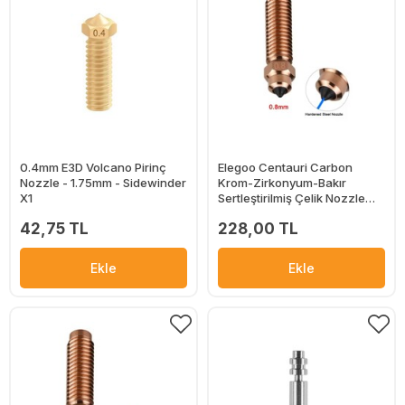
0.4mm E3D Volcano Pirinç
Elegoo Centauri Carbon
Nozzle - 1.75mm - Sidewinder
Krom-Zirkonyum-Bakır
X1
Sertleştirilmiş Çelik Nozzle
0.8mm
42,75 TL
228,00 TL
Ekle
Ekle