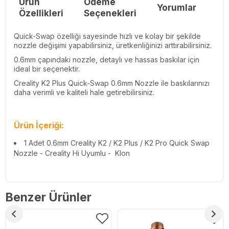
Ürün
Ödeme
Yorumlar
Re
Özellikleri
Seçenekleri
Quick-Swap özelliği sayesinde hızlı ve kolay bir şekilde
nozzle değişimi yapabilirsiniz, üretkenliğinizi arttırabilirsiniz.
0.6mm çapındaki nozzle, detaylı ve hassas baskılar için
ideal bir seçenektir.
Creality K2 Plus Quick-Swap 0.6mm Nozzle ile baskılarınızı
daha verimli ve kaliteli hale getirebilirsiniz.
Ürün İçeriği:
1 Adet
0.6mm Creality K2 / K2 Plus / K2 Pro Quick Swap
Nozzle - Creality Hi Uyumlu - Klon
Benzer Ürünler