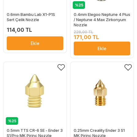
%25
0.6mm Bambu Lab X1-P1S
0.4mm Elegoo Neptune 4 Plus
Sert Çelik Nozzle
/ Neptune 4 Max Zirkonyum
Nozzle
114,00 TL
228,00 TL
171,00 TL
Ekle
Ekle
%25
0.5mm TTS CR-6 SE - Ender 3
0.25mm Creality Ender 3 S1
S1/Pro MK Pirinç Nozzle
MK Pirinç Nozzle