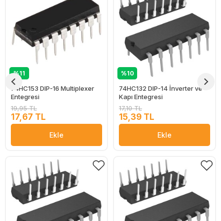
%11
%10
74HC153 DIP-16 Multiplexer
74HC132 DIP-14 İnverter ve
Entegresi
Kapı Entegresi
19,95 TL
17,10 TL
17,67 TL
15,39 TL
Ekle
Ekle