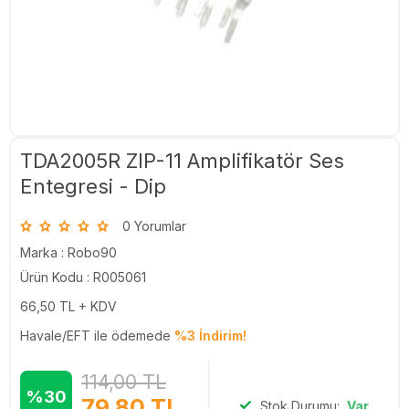
TDA2005R ZIP-11 Amplifikatör Ses
Entegresi - Dip
0 Yorumlar
Marka :
Robo90
Ürün Kodu : R005061
66,50
TL + KDV
Havale/EFT ile ödemede
%3 İndirim!
114,00
TL
%30
79,80
TL
Stok Durumu:
Var