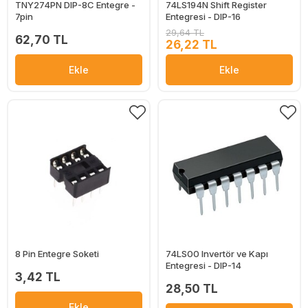
TNY274PN DIP-8C Entegre -
74LS194N Shift Register
7pin
Entegresi - DIP-16
29,64 TL
62,70 TL
26,22 TL
Ekle
Ekle
8 Pin Entegre Soketi
74LS00 Invertör ve Kapı
Entegresi - DIP-14
3,42 TL
28,50 TL
Ekle