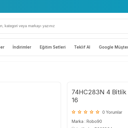
ler
İndirimler
Eğitim Setleri
Teklif Al
Google Müşter
74HC283N 4 Bitlik 
16
0 Yorumlar
Marka :
Robo90