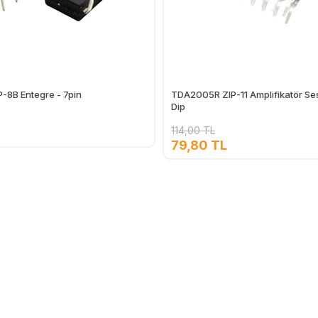
-8B Entegre - 7pin
TDA2005R ZIP-11 Amplifikatör Ses
Dip
114,00 TL
79,80 TL
Ekle