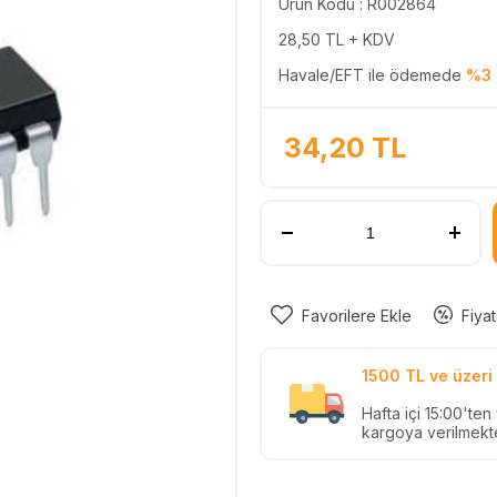
Ürün Kodu : R002864
28,50
TL + KDV
Havale/EFT ile ödemede
%3 
34,20
TL
Favorilere Ekle
Fiyat
1500 TL ve üzeri 
Hafta içi 15:00'te
kargoya verilmekte