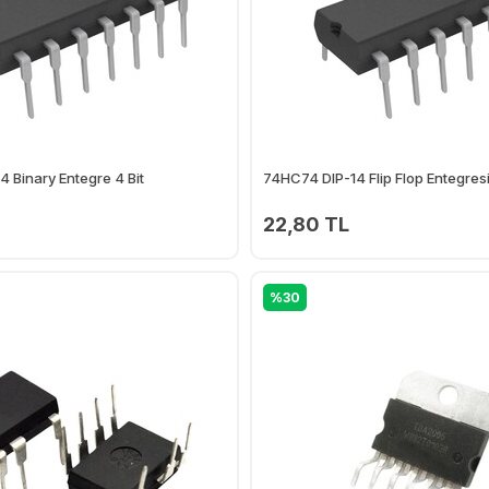
 Binary Entegre 4 Bit
74HC74 DIP-14 Flip Flop Entegres
22,80 TL
Ekle
%30