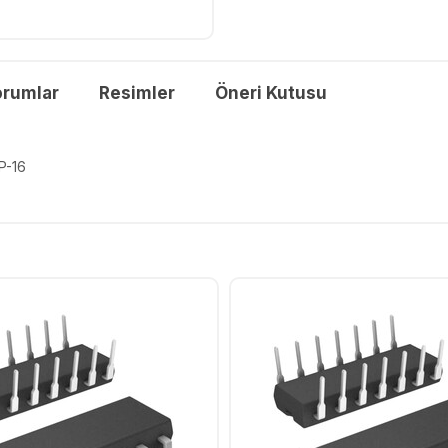
orumlar
Resimler
Öneri Kutusu
P-16