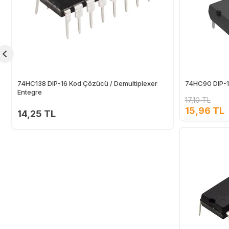
74HC138 DIP-16 Kod Çözücü / Demultiplexer
74HC90 DIP-14
Entegre
17,10 TL
15,96 TL
14,25 TL
Ekle