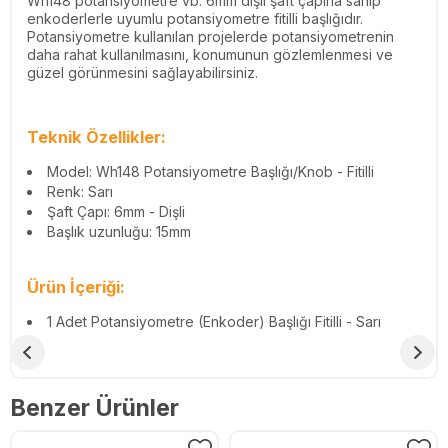
Wh148 potansiyometre vb. 6mm dişli şaft çapına sahip
enkoderlerle uyumlu potansiyometre fitilli başlığıdır.
Potansiyometre kullanılan projelerde potansiyometrenin
daha rahat kullanılmasını, konumunun gözlemlenmesi ve
güzel görünmesini sağlayabilirsiniz.
Teknik Özellikler:
Model: Wh148 Potansiyometre Başlığı/Knob - Fitilli
Renk: Sarı
Şaft Çapı: 6mm - Dişli
Başlık uzunluğu: 15mm
Ürün İçeriği:
1 Adet Potansiyometre (Enkoder) Başlığı Fitilli - Sarı
Benzer Ürünler