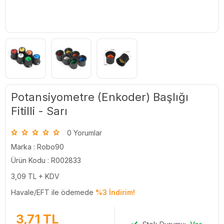
Potansiyometre (Enkoder) Başlığı
Fitilli - Sarı
0 Yorumlar
Marka :
Robo90
Ürün Kodu : R002833
3,09
TL + KDV
Havale/EFT ile ödemede
%3 İndirim!
3,71
TL