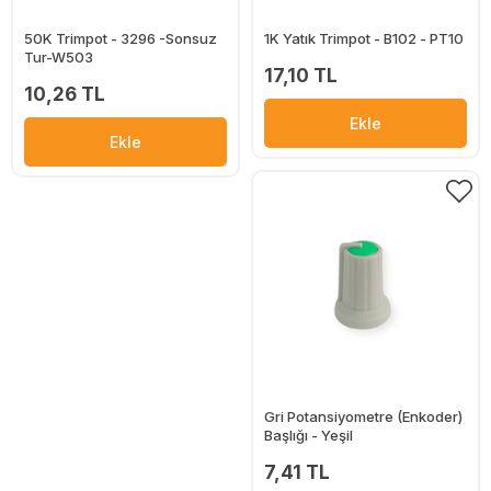
50K Trimpot - 3296 -Sonsuz
1K Yatık Trimpot - B102 - PT10
Tur-W503
17,10 TL
10,26 TL
Ekle
Ekle
Gri Potansiyometre (Enkoder)
Başlığı - Yeşil
7,41 TL