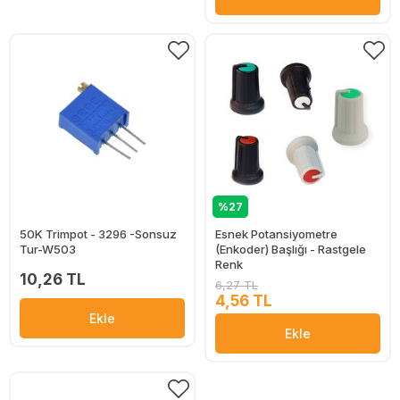
%27
50K Trimpot - 3296 -Sonsuz
Esnek Potansiyometre
Tur-W503
(Enkoder) Başlığı - Rastgele
Renk
10,26 TL
6,27 TL
4,56 TL
Ekle
Ekle