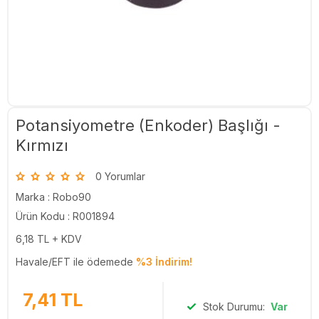
Potansiyometre (Enkoder) Başlığı -
Kırmızı
0 Yorumlar
Marka :
Robo90
Ürün Kodu : R001894
6,18
TL + KDV
Havale/EFT ile ödemede
%3 İndirim!
7,41
TL
Stok Durumu:
Var