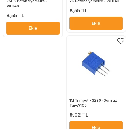
250K Potansiyometre -
2K Potansiyometre - WH148
WH148
8,55 TL
8,55 TL
Ekle
Ekle
1M Trimpot - 3296 -Sonsuz
Tur-W105
9,02 TL
Ekle