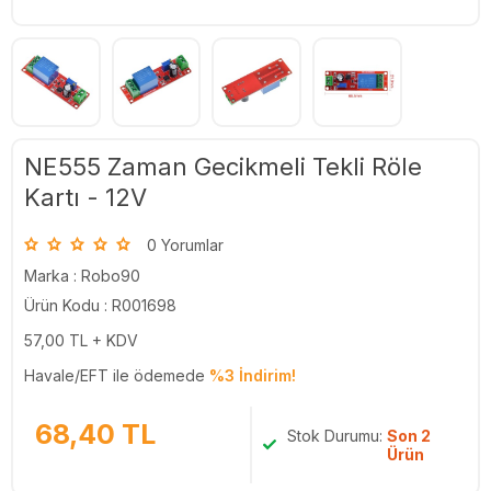
NE555 Zaman Gecikmeli Tekli Röle
Kartı - 12V
0 Yorumlar
Marka :
Robo90
Ürün Kodu : R001698
57,00
TL + KDV
Havale/EFT ile ödemede
%3 İndirim!
68,40
TL
Stok Durumu:
Son 2
Ürün