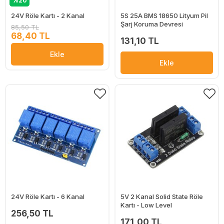
%20
24V Röle Kartı - 2 Kanal
5S 25A BMS 18650 Lityum Pil
Şarj Koruma Devresi
85,50 TL
68,40 TL
131,10 TL
Ekle
Ekle
24V Röle Kartı - 6 Kanal
5V 2 Kanal Solid State Röle
Kartı - Low Level
256,50 TL
171,00 TL