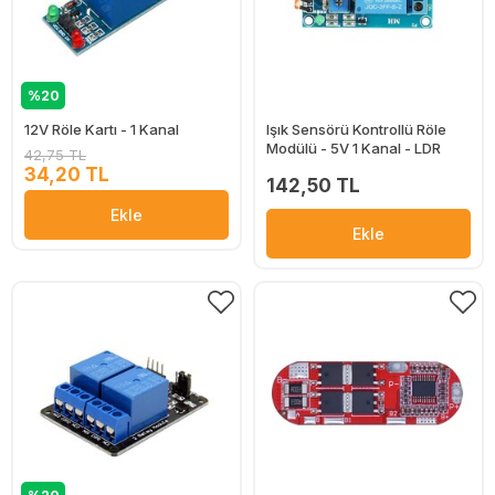
%20
12V Röle Kartı - 1 Kanal
Işık Sensörü Kontrollü Röle
Modülü - 5V 1 Kanal - LDR
42,75 TL
34,20 TL
142,50 TL
Ekle
Ekle