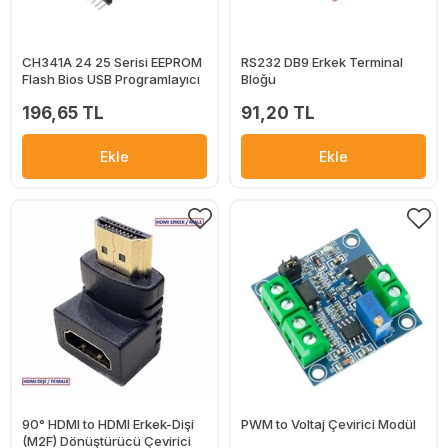
CH341A 24 25 Serisi EEPROM
RS232 DB9 Erkek Terminal
Flash Bios USB Programlayıcı
Bloğu
196,65 TL
91,20 TL
Ekle
Ekle
90° HDMI to HDMI Erkek-Dişi
PWM to Voltaj Çevirici Modül
(M2F) Dönüştürücü Çevirici