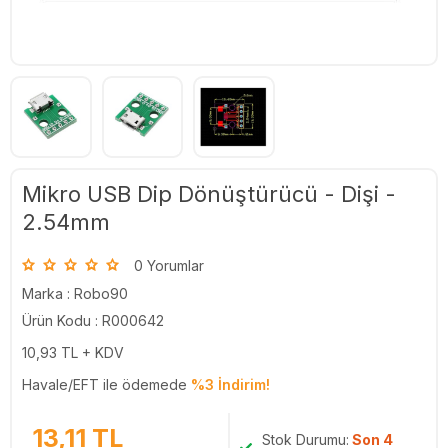
Mikro USB Dip Dönüştürücü - Dişi -
2.54mm
0 Yorumlar
Marka :
Robo90
Ürün Kodu : R000642
10,93
TL + KDV
Havale/EFT ile ödemede
%3 İndirim!
13,11
TL
Stok Durumu:
Son 4