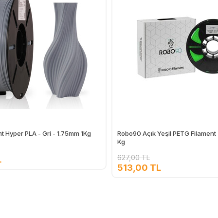
t Hyper PLA - Gri - 1.75mm 1Kg
Robo90 Açık Yeşil PETG Filament 
Kg
627,00 TL
L
513,00 TL
Ekle