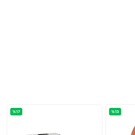
%17
%13