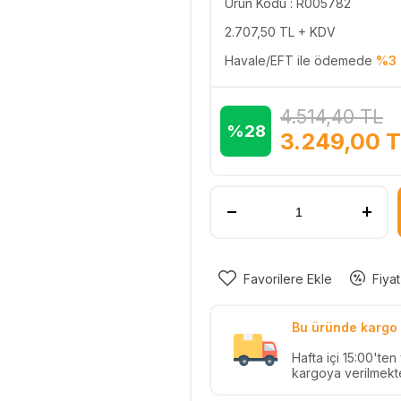
Ürün Kodu : R005782
2.707,50
TL + KDV
Havale/EFT ile ödemede
%3 
4.514,40
TL
%28
3.249,00
T
Favorilere Ekle
Fiyat
Bu üründe kargo 
Hafta içi 15:00'te
kargoya verilmekte