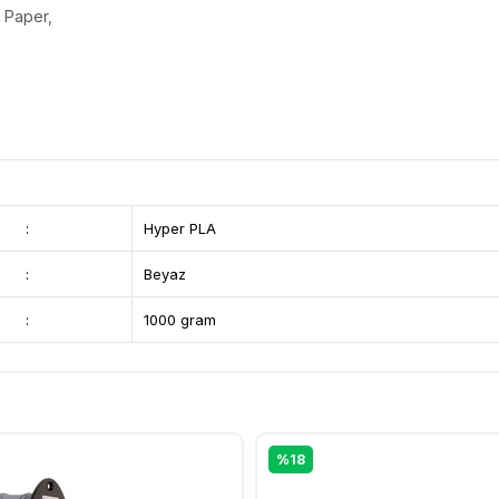
d Paper,
:
Hyper PLA
:
Beyaz
:
1000 gram
%18