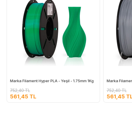
Marka Filament Hyper PLA - Yeşil - 1.75mm 1Kg
Marka Filamen
752,40 TL
752,40 TL
561,45 TL
561,45 T
Ekle