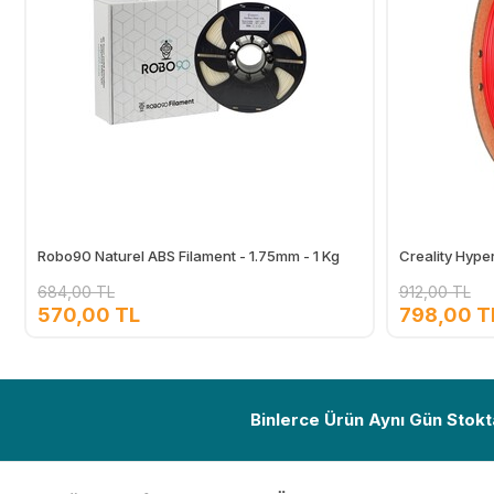
Robo90 Naturel ABS Filament - 1.75mm - 1 Kg
Creality Hype
684,00 TL
912,00 TL
570,00 TL
798,00 T
Ekle
Binlerce Ürün Aynı Gün Stokt