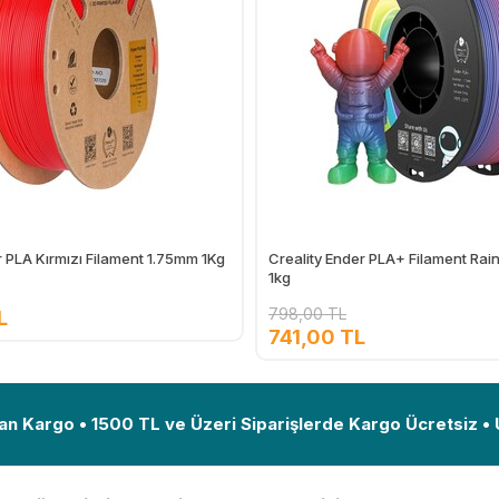
r PLA Kırmızı Filament 1.75mm 1Kg
Creality Ender PLA+ Filament Ra
1kg
798,00 TL
L
741,00 TL
Ekle
an Kargo • 1500 TL ve Üzeri Siparişlerde Kargo Ücretsiz •