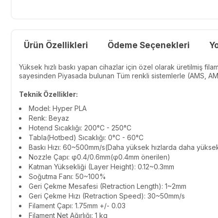
Ürün Özellikleri
Ödeme Seçenekleri
Y
Yüksek hızlı baskı yapan cihazlar için özel olarak üretilmiş filam
sayesinden Piyasada bulunan Tüm renkli sistemlerle (AMS, AMS
Teknik Özellikler:
Model: Hyper PLA
Renk:
Beyaz
Hotend Sıcaklığı: 200°C - 250°C
Tabla(Hotbed) Sıcaklığı: 0°C - 60°C
Baskı Hızı: 60~500mm/s(Daha yüksek hızlarda daha yüksek 
Nozzle Çapı: φ0.4/0.6mm(φ0.4mm önerilen)
Katman Yüksekliği (Layer Height): 0.12~0.3mm
Soğutma Fanı: 50~100%
Geri Çekme Mesafesi (Retraction Length): 1~2mm
Geri Çekme Hızı (Retraction Speed): 30~50mm/s
Filament Çapı: 1.75mm
+/- 0.03
Filament Net Ağırlığı: 1 kg