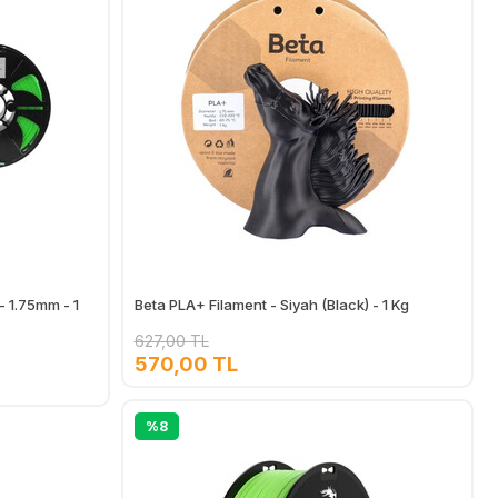
- 1.75mm - 1
Beta PLA+ Filament - Siyah (Black) - 1 Kg
627,00 TL
570,00 TL
Ekle
Ekle
%8