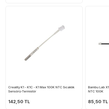
Ekle
Creality K1 - K1C - K1 Max 100K NTC Sıcaklık
Bambu Lab X1-
Sensörü-Termistör
NTC 100K
142,50 TL
85,50 TL
Ekle