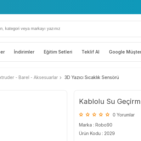
 Çiğdem Cd. No: 35 Yenimahalle/Ankara
ler
İndirimler
Eğitim Setleri
Teklif Al
Google Müşter
truder - Barel - Aksesuarlar
3D Yazıcı Sıcaklık Sensörü
Kablolu Su Geçir
0 Yorumlar
Marka :
Robo90
Ürün Kodu : 2029