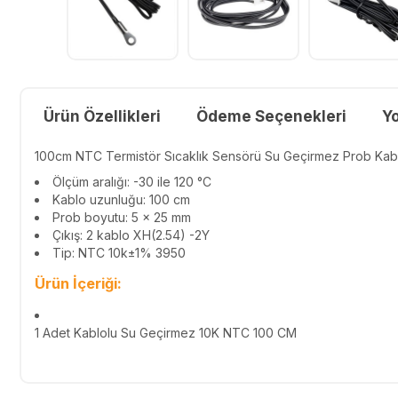
Ürün Özellikleri
Ödeme Seçenekleri
Y
100cm NTC Termistör Sıcaklık Sensörü Su Geçirmez Prob Kab
Ölçüm aralığı: -30 ile 120 °C
Kablo uzunluğu: 100 cm
Prob boyutu: 5 x 25 mm
Çıkış: 2 kablo XH(2.54) -2Y
Tip: NTC 10k±1% 3950
Ürün İçeriği:
1 Adet Kablolu Su Geçirmez 10K NTC 100 CM