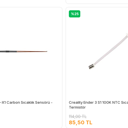
%25
X1 Carbon Sıcaklık Sensörü -
Creality Ender 3 S1 100K NTC Sıc
Termistör
114,00 TL
85,50 TL
Ekle