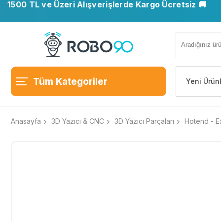
1500 TL ve Üzeri Alışverişlerde Kargo Ücretsiz 🚚
📍 Ofisimiz taşındı. Yeni adresimiz: Ostim OSB, Turan
Tüm Kategoriler
Yeni Ürün
Anasayfa
3D Yazıcı & CNC
3D Yazıcı Parçaları
Hotend - Ex