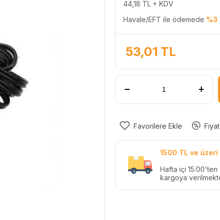
44,18
TL + KDV
Havale/EFT ile ödemede
%3 
53,01
TL
Favorilere Ekle
Fiyat
1500 TL ve üzeri 
Hafta içi 15:00'te
kargoya verilmekte