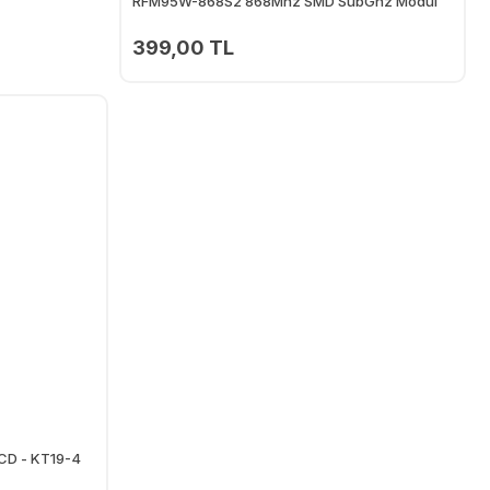
RFM95W-868S2 868Mhz SMD SubGhz Modül
399,00 TL
Ekle
CD - KT19-4