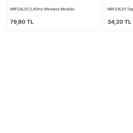
NRF24L01 2.4Ghz Wireless Modülü
NRF24L01 Taş
79,80 TL
34,20 TL
Ekle