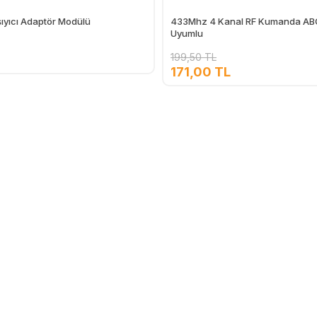
ıyıcı Adaptör Modülü
433Mhz 4 Kanal RF Kumanda ABC
Uyumlu
199,50 TL
171,00 TL
Ekle