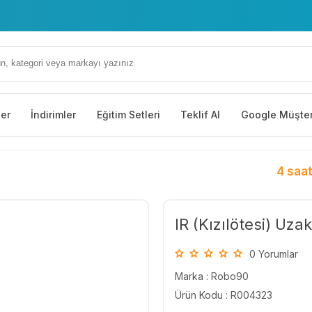
ler
İndirimler
Eğitim Setleri
Teklif Al
Google Müşter
4 saat
IR (Kızılötesi) Uza
0 Yorumlar
Marka :
Robo90
Ürün Kodu : R004323