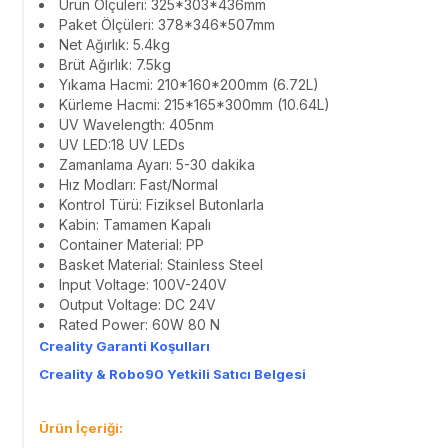
Ürün Ölçüleri: 325*303*436mm
Paket Ölçüleri: 378*346*507mm
Net Ağırlık: 5.4kg
Brüt Ağırlık: 7.5kg
Yıkama Hacmi: 210*160*200mm (6.72L)
Kürleme Hacmi: 215*165*300mm (10.64L)
UV Wavelength: 405nm
UV LED:18 UV LEDs
Zamanlama Ayarı: 5-30 dakika
Hız Modları: Fast/Normal
Kontrol Türü: Fiziksel Butonlarla
Kabin: Tamamen Kapalı
Container Material: PP
Basket Material: Stainless Steel
Input Voltage: 100V-240V
Output Voltage: DC 24V
Rated Power: 60W 80 N
Creality Garanti Koşulları
Creality & Robo90 Yetkili Satıcı Belgesi
Ürün İçeriği: