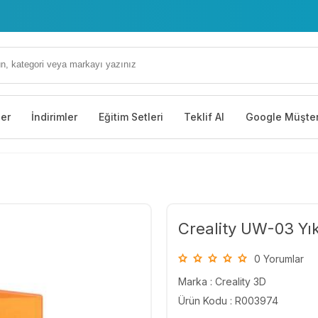
ler
İndirimler
Eğitim Setleri
Teklif Al
Google Müşter
Creality UW-03 Yı
0 Yorumlar
Marka :
Creality 3D
Ürün Kodu : R003974