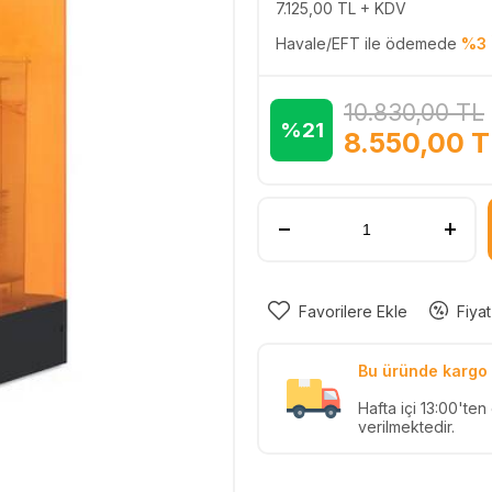
7.125,00
TL + KDV
Havale/EFT ile ödemede
%3 
10.830,00
TL
%21
8.550,00
T
Favorilere Ekle
Fiyat
Bu üründe kargo 
Hafta içi 13:00'ten
verilmektedir.