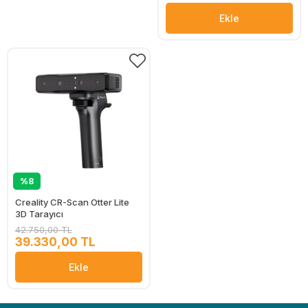
Ekle
%8
Creality CR-Scan Otter Lite
3D Tarayıcı
42.750,00 TL
39.330,00 TL
Ekle