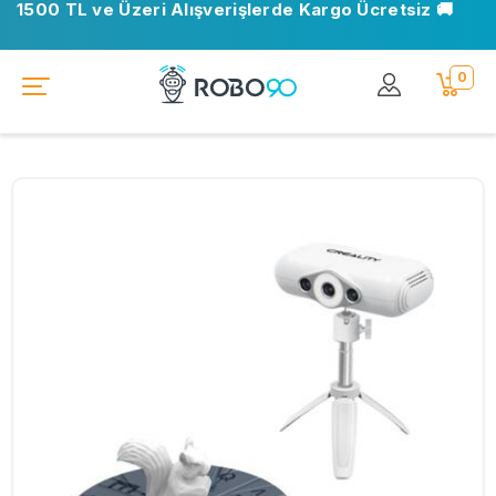
1500 TL ve Üzeri Alışverişlerde Kargo Ücretsiz 🚚
📍 Ofisimiz taşındı. Yeni adresimiz: Ostim OSB, Turan
Çiğdem Cd. No: 35 Yenimahalle/Ankara
0