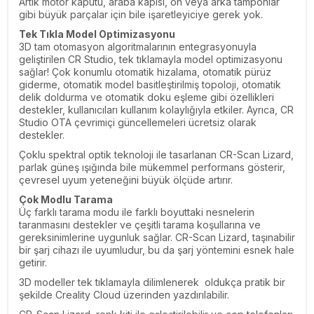
Artık motor kaputu, araba kapısı, ön veya arka tamponlar
gibi büyük parçalar için bile işaretleyiciye gerek yok.
Tek Tıkla Model Optimizasyonu
3D tam otomasyon algoritmalarının entegrasyonuyla
geliştirilen CR Studio, tek tıklamayla model optimizasyonu
sağlar! Çok konumlu otomatik hizalama, otomatik pürüz
giderme, otomatik model basitleştirilmiş topoloji, otomatik
delik doldurma ve otomatik doku eşleme gibi özellikleri
destekler, kullanıcıları kullanım kolaylığıyla etkiler. Ayrıca, CR
Studio OTA çevrimiçi güncellemeleri ücretsiz olarak
destekler.
Çoklu spektral optik teknoloji ile tasarlanan CR-Scan Lizard,
parlak güneş ışığında bile mükemmel performans gösterir,
çevresel uyum yeteneğini büyük ölçüde artırır.
Çok Modlu Tarama
Üç farklı tarama modu ile farklı boyuttaki nesnelerin
taranmasını destekler ve çeşitli tarama koşullarına ve
gereksinimlerine uygunluk sağlar. CR-Scan Lizard, taşınabilir
bir şarj cihazı ile uyumludur, bu da şarj yöntemini esnek hale
getirir.
3D modeller tek tıklamayla dilimlenerek oldukça pratik bir
şekilde Creality Cloud üzerinden yazdırılabilir.