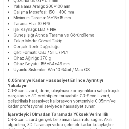
Çözünürlük 0.1 - 0.2 mm
Yakalama Aralığı: 200*100 mm
Çalışma Mesafesi: 150 - 400 mm
Minimum Tarama: 15*15*15 mm
Tarama Hızı: 10 FPS
Işık Kaynağı: LED + NIR
Güneş Işığı Altında Tarama ve Görüntüleme
Takip Modu: Görsel Takip
Gerçek Renk Doğruluğu
Çıktı Formatı: OBJ / STL / PLY
Cihaz Ağırlığı: 370 g
Cihaz Boyutu: 155*84*46 mm
Uyumlu Sistemler: Win 10 64bit / Mac OS
0.05mm’ye Kadar Hassasiyet En İnce Ayrıntıyı
Yakalayın
CR-Scan Lizard, derin, ulaşılması zor ayrıntılara sahip küçük
parçaları ve 3D prototipleri tarayabilir. CR-Scan Lizard,
geliştirilmiş hassasiyet kalibrasyon yöntemiyle 0.05mm’ye
kadar profesyonel seviyede hassasiyet sunar.
İşaretleyici Olmadan Taramada Yüksek Verimlilik
CR-Scan Lizard gerçek bir zaman tasarrufu sağlar. Akıllı
algoritma, 3D Taramayı video çekmek kadar kolaylaştırır.