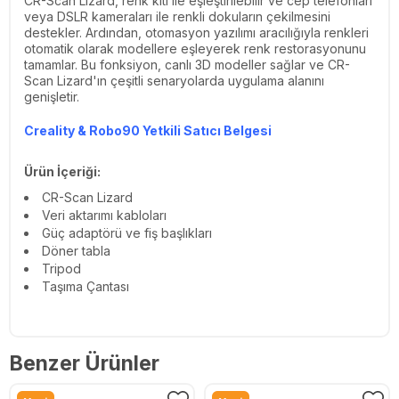
CR-Scan Lizard, renk kiti ile eşleştirilebilir ve cep telefonları
veya DSLR kameraları ile renkli dokuların çekilmesini
destekler. Ardından, otomasyon yazılımı aracılığıyla renkleri
otomatik olarak modellere eşleyerek renk restorasyonunu
tamamlar. Bu fonksiyon, canlı 3D modeller sağlar ve CR-
Scan Lizard'ın çeşitli senaryolarda uygulama alanını
genişletir.
Creality & Robo90 Yetkili Satıcı Belgesi
Ürün İçeriği:
CR-Scan Lizard
Veri aktarımı kabloları
Güç adaptörü ve fiş başlıkları
Döner tabla
Tripod
Taşıma Çantası
Benzer Ürünler