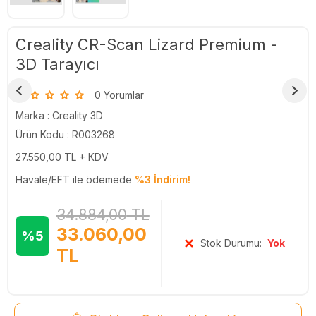
Creality CR-Scan Lizard Premium -
3D Tarayıcı
0 Yorumlar
Marka :
Creality 3D
Ürün Kodu : R003268
27.550,00
TL + KDV
Havale/EFT ile ödemede
%3 İndirim!
34.884,00
TL
33.060,00
%5
Stok Durumu:
Yok
TL