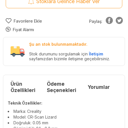
Stoklara Gelince Haber Ver
Favorilere Ekle
Paylaş:
Fiyat Alarmı
Şu an stok bulunmamaktadır.
Stok durumunu sorgulamak için
İletişim
sayfamızdan bizimle iletişime geçebilirsiniz.
Ürün
Ödeme
Yorumlar
Re
Özellikleri
Seçenekleri
Teknik Özellikler:
Marka: Creality
Model: CR-Scan Lizard
Doğruluk: 0.05 mm