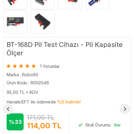
BT-168D Pil Test Cihazı - Pil Kapasite
Ölçer
1 Yorumlar
Marka :
Robo90
Ürün Kodu : R002046
95,00
TL + KDV
Havale/EFT ile ödemede
%3 İndirim!
171,00
TL
%33
114,00
TL
Stok Durumu:
Var