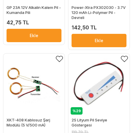
GP 23A 12V Alkalin Kalem Pil -
Power-Xtra PX302030 - 3.7V
Kumanda Pili
120 mAh Li-Polymer Pil -
Devreli
42,75 TL
142,50 TL
Ekle
Ekle
%29
XKT-408 Kablosuz Şarj
2S Lityum Pil Seviye
Modülü (5 V/500 mA)
Göstergesi
119,70 TL