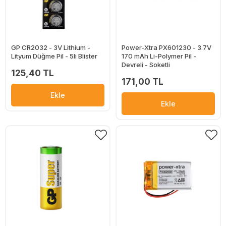
GP CR2032 - 3V Lithium -
Power-Xtra PX601230 - 3.7V
Lityum Düğme Pil - 5li Blister
170 mAh Li-Polymer Pil -
Devreli - Soketli
125,40 TL
171,00 TL
Ekle
Ekle