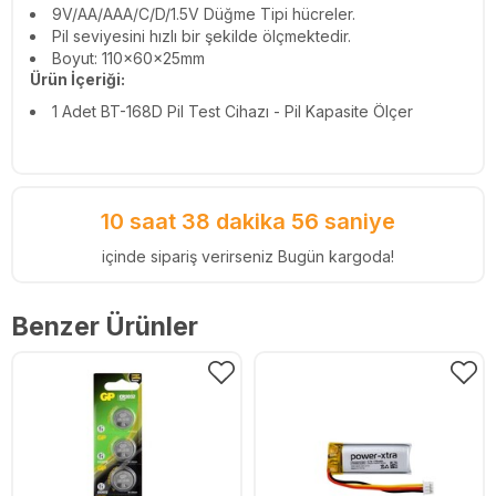
9V/AA/AAA/C/D/1.5V Düğme Tipi hücreler.
Pil seviyesini hızlı bir şekilde ölçmektedir.
Boyut: 110x60x25mm
Ürün İçeriği:
1 Adet BT-168D Pil Test Cihazı - Pil Kapasite Ölçer
10 saat 38 dakika 55 saniye
içinde sipariş verirseniz Bugün kargoda!
Benzer Ürünler