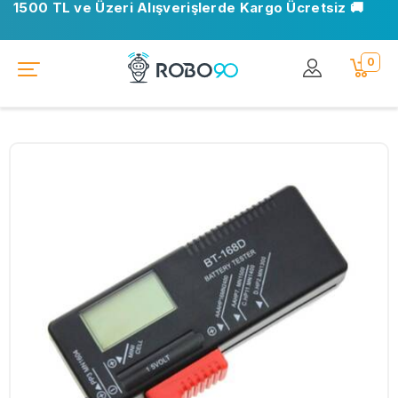
1500 TL ve Üzeri Alışverişlerde Kargo Ücretsiz 🚚
0