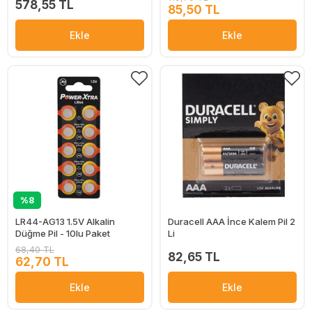
578,55 TL
85,50 TL
Ekle
Ekle
%8
LR44-AG13 1.5V Alkalin
Duracell AAA İnce Kalem Pil 2
Düğme Pil - 10lu Paket
Li
68,40 TL
82,65 TL
62,70 TL
Ekle
Ekle