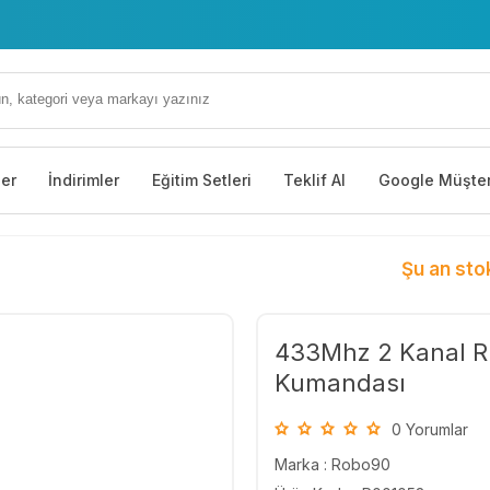
ler
İndirimler
Eğitim Setleri
Teklif Al
Google Müşter
Şu an sto
433Mhz 2 Kanal R
Kumandası
0 Yorumlar
Marka :
Robo90