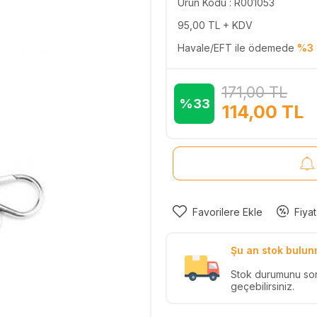
Ürün Kodu : R001053
95,00
TL + KDV
Havale/EFT ile ödemede
%3 
171,00
TL
%33
114,00
TL
Favorilere Ekle
Fiyat
Şu an stok bulun
Stok durumunu so
geçebilirsiniz.