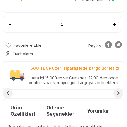
Favorilere Ekle
Paylaş:
Fiyat Alarmı
1500 TL ve üzeri siparişlerde kargo ücretsiz!
Hafta içi 15:00'ten ve Cumartesi 12:00'den önce
verilen siparişler aynı gün kargoya verilmektedir.
Ürün
Ödeme
Yorumlar
Re
Özellikleri
Seçenekleri
Robotik uygulamalarda sıklıkla kullanılan redüktörlü