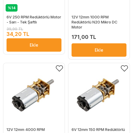
%14
6V 250 RPM Redüktörlü Motor
12V 12mm 1000 RPM
- Sarı - Tek Şaftlı
Redüktörlü N20 Mikro DC
Motor
39,90 TL
34,20 TL
171,00 TL
Ekle
Ekle
12V 12mm 4000 RPM
6V 12mm 150 RPM Redüktörlü