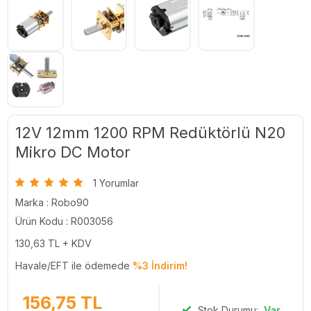
12V 12mm 1200 RPM Redüktörlü N20
Mikro DC Motor
1 Yorumlar
Marka :
Robo90
Ürün Kodu : R003056
130,63
TL + KDV
Havale/EFT ile ödemede
%3 İndirim!
156,75
TL
Stok Durumu:
Var