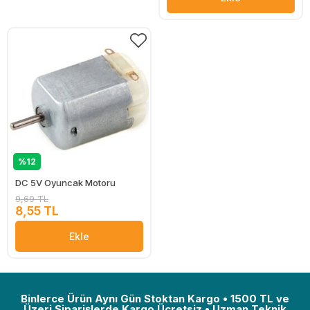
%12
DC 5V Oyuncak Motoru
9,69 TL
8,55 TL
Ekle
Binlerce Ürün Aynı Gün Stoktan Kargo • 1500 TL ve
Üzeri Siparişlerde Kargo Ücretsiz • Uzman Teknik