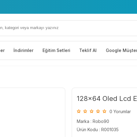
ler
İndirimler
Eğitim Setleri
Teklif Al
Google Müşter
128x64 Oled Lcd E
0 Yorumlar
Marka :
Robo90
Ürün Kodu : R001035