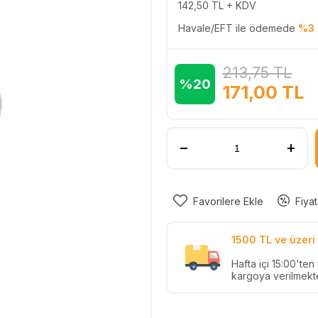
142,50
TL + KDV
Havale/EFT ile ödemede
%3 
213,75
TL
%20
171,00
TL
Favorilere Ekle
Fiyat
1500 TL ve üzeri 
Hafta içi 15:00'te
kargoya verilmekte