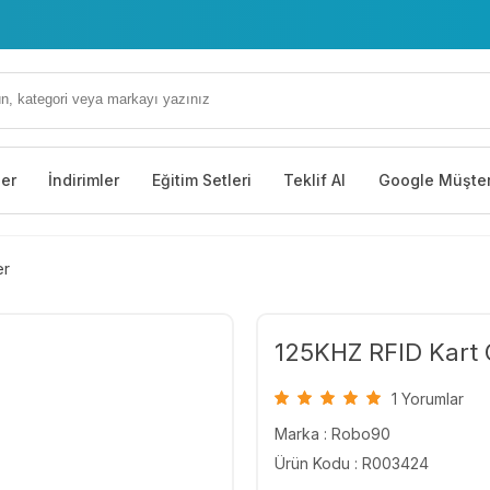
ler
İndirimler
Eğitim Setleri
Teklif Al
Google Müşter
er
125KHZ RFID Kart 
1 Yorumlar
Marka :
Robo90
Ürün Kodu : R003424