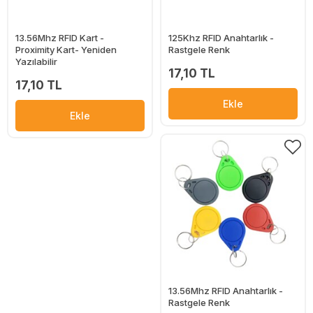
13.56Mhz RFID Kart -
125Khz RFID Anahtarlık -
Proximity Kart- Yeniden
Rastgele Renk
Yazılabilir
17,10 TL
17,10 TL
Ekle
Ekle
13.56Mhz RFID Anahtarlık -
Rastgele Renk