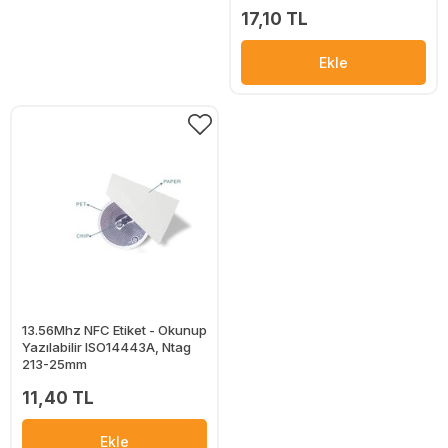
17,10 TL
Ekle
13.56Mhz NFC Etiket - Okunup
Yazılabilir ISO14443A, Ntag
213-25mm
11,40 TL
Ekle