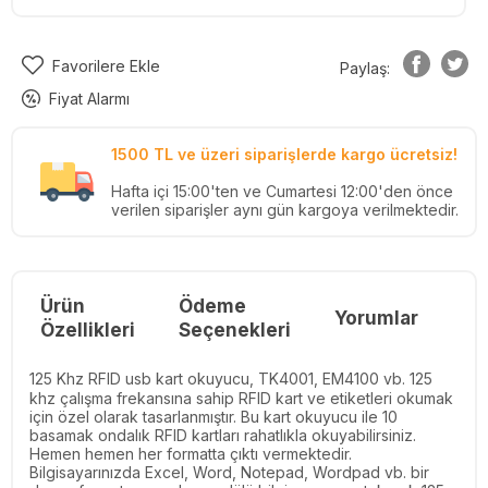
Favorilere Ekle
Paylaş:
Fiyat Alarmı
1500 TL ve üzeri siparişlerde kargo ücretsiz!
Hafta içi 15:00'ten ve Cumartesi 12:00'den önce
verilen siparişler aynı gün kargoya verilmektedir.
Ürün
Ödeme
Yorumlar
Re
Özellikleri
Seçenekleri
125 Khz RFID usb kart okuyucu, TK4001, EM4100 vb. 125
khz çalışma frekansına sahip RFID kart ve etiketleri okumak
için özel olarak tasarlanmıştır. Bu kart okuyucu ile 10
basamak ondalık RFID kartları rahatlıkla okuyabilirsiniz.
Hemen hemen her formatta çıktı vermektedir.
Bilgisayarınızda Excel, Word, Notepad, Wordpad vb. bir