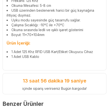
Frekans: 125 Khz
Okuma Mesafesi: 5-8 cm
USB üzerinden beslenerek harici bir güç kaynağına
ihtiyaç duymaz.
Uyku modu sayesinde güç tasarrufu sağlar.
Çalışma Sıcaklığı: -10°C ile +70°C
Okuma sırasında ledli ve ışıklı işaret gösterimi
Boyut: 11x70x104mm
Ürün İçeriği:
1 Adet 125 Khz RFID USB Kart/Etiket Okuyucu Cihaz
1 Adet USB Kablo
13 saat 56 dakika 19 saniye
içinde sipariş verirseniz Bugün kargoda!
Benzer Ürünler