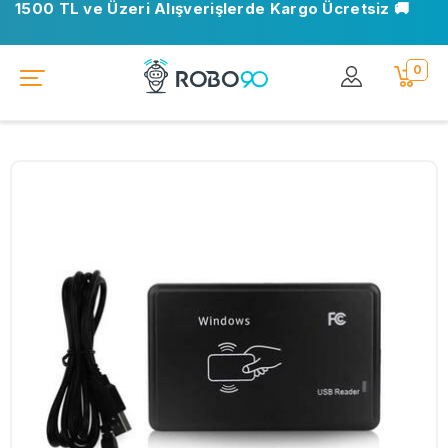
1500 TL ve Üzeri Alışverişlerde Kargo Ücretsiz 🚚
0