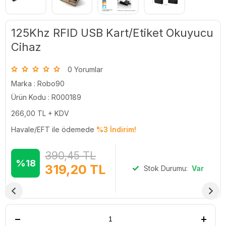
125Khz RFID USB Kart/Etiket Okuyucu
Cihaz
0 Yorumlar
Marka :
Robo90
Ürün Kodu : R000189
266,00
TL + KDV
Havale/EFT ile ödemede
%3 İndirim!
390,45
TL
%18
319,20
TL
Stok Durumu:
Var