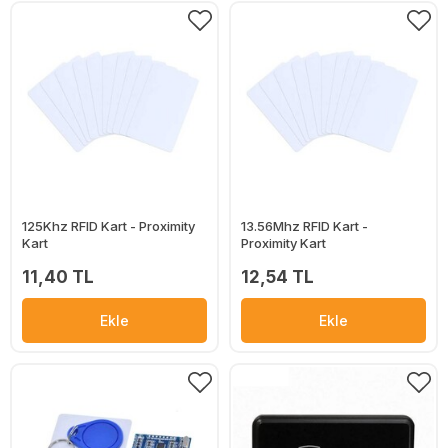
125Khz RFID Kart - Proximity
13.56Mhz RFID Kart -
Kart
Proximity Kart
11,40 TL
12,54 TL
Ekle
Ekle