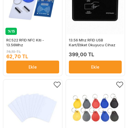
%15
RC522 RFID NFC Kiti -
13.56 Mhz RFID USB
13.56Mhz
Kart/Etiket Okuyucu Cihaz
74,10 TL
399,00 TL
62,70 TL
Ekle
Ekle