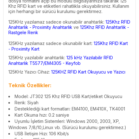
dosya formatını açıp bu modülü bilgisayarınıza takarak 125
Khz RFID kart ve etiketleri rahatlıkla okuyabilirsiniz. Kullanım
için herhangi bir sürücü kurulumu gerektirmez.
125KHz yazılamaz sadece okunabilir
anahtarlık
:
125Khz RFID
Anahtarlık - Proximity Anahtarlık
ve
125Khz RFID Anahtarlık -
Rastgele Renk
125KHz yazılamaz sadece okunabilir kart:
125Khz RFID Kart
- Proximity Kart
125KHz yazılabilir
anahtarlık
:
125 kHz Yazılabilir RFID
Anahtarlık T5577/EM4305 - Keyfob
125KHz Yazıcı Cihaz:
125KHZ RFID Kart Okuyucu ve Yazıcı
Teknik Özellikler:
Model: JT302 125 Khz RFID USB Kart/etiket Okuyucu
Renk: Siyah
Desteklediği kart formatları: EM4100, EM410X, TK4001
Kart Okuma hızı: 0.2 saniye
Uyumlu İşletim Sistemleri: Windows 2000, 2003, XP,
Windows 7/8/10,Linux vb. (Sürücü kurulumu gerektirmez.)
USB İletişim Hızı: 106 Kbit/s