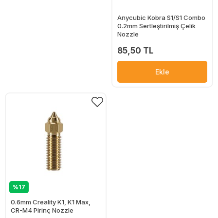
Anycubic Kobra S1/S1 Combo
0.2mm Sertleştirilmiş Çelik
Nozzle
85,50 TL
Ekle
%17
0.6mm Creality K1, K1 Max,
CR-M4 Pirinç Nozzle