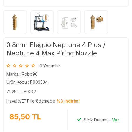
0.8mm Elegoo Neptune 4 Plus /
Neptune 4 Max Pirinç Nozzle
0 Yorumlar
Marka :
Robo90
Ürün Kodu : R003334
71,25
TL + KDV
Havale/EFT ile ödemede
%3 İndirim!
85,50
TL
Stok Durumu:
Var