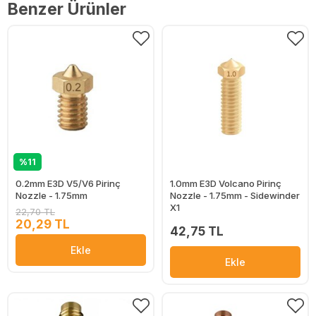
Benzer Ürünler
%11
0.2mm E3D V5/V6 Pirinç
1.0mm E3D Volcano Pirinç
Nozzle - 1.75mm
Nozzle - 1.75mm - Sidewinder
X1
22,70 TL
20,29 TL
42,75 TL
Ekle
Ekle