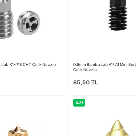
Lab X1-P1S CHT Çelik Nozzle -
0.8mm Bambu Lab A1/ A1 Mini Sertl
Çelik Nozzle
85,50 TL
Ekle
%25