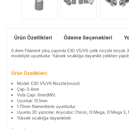
Ürün Özellikleri
Ödeme Seçenekleri
Y
0.4mm Filament çıkış çapında E3D V5/V6 çelik nozzle birçok 3
modeliyle uyumludur. Yüksek sıcaklığa dayanıklı çelikten yapılmı
Ürün Özellikleri:
Model: E3D V5/V6 Nozzle(nozul)
Çap: 0.4mm
Vida Çapı: 6mm(M6)
Uzunluk: 12.5mm
1.75mm filamentlerle uyumludur.
Uyumlu 3D yazıcılar; Anycubic Chiron, I3 Mega, I3 Mega S,
Yüksek sıcaklığa dayanıklıdır.