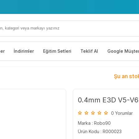
ler
İndirimler
Eğitim Setleri
Teklif Al
Google Müşter
Şu an sto
0.4mm E3D V5-V6 
0 Yorumlar
Marka :
Robo90
Ürün Kodu : R000023