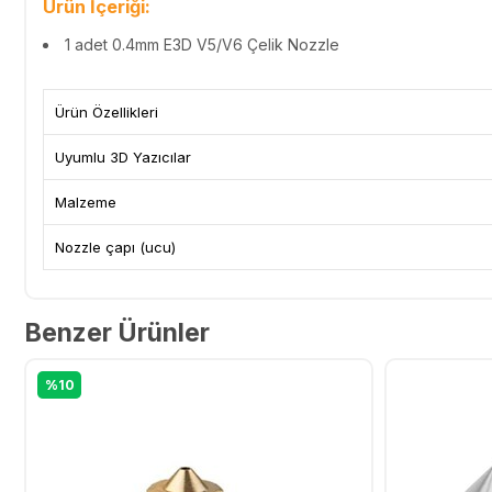
Ürün İçeriği:
1 adet 0.4mm E3D V5/V6 Çelik Nozzle
Ürün Özellikleri
Uyumlu 3D Yazıcılar
Malzeme
Nozzle çapı (ucu)
Benzer Ürünler
%10