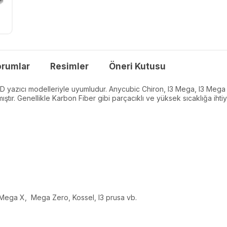
orumlar
Resimler
Öneri Kutusu
D yazıcı modelleriyle uyumludur. Anycubic Chiron, I3 Mega, I3 Mega
ştır. Genellikle Karbon Fiber gibi parçacıklı ve yüksek sıcaklığa ihti
 Mega X, Mega Zero, Kossel, I3 prusa vb.