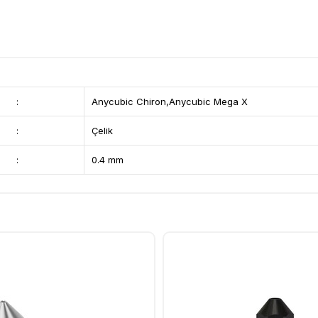
:
Anycubic Chiron,Anycubic Mega X
:
Çelik
:
0.4 mm