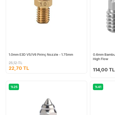
1.0mm E3D V5/V6 Pirinç Nozzle - 1.75mm
0.6mm Bambu 
High Flow
25,12 TL
22,70 TL
114,00 TL
Ekle
%25
%41