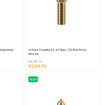
eştirilmiş
0.6mm Creality K1, K1 Max, CR-M4 Pirinç
Nozzle
68,40 TL
57,00 TL
Ekle
Ekle
%20