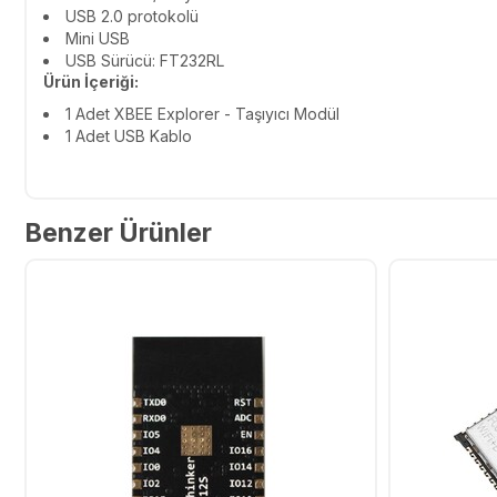
USB 2.0 protokolü
Mini USB
USB Sürücü: FT232RL
Ürün İçeriği:
1 Adet XBEE Explorer - Taşıyıcı Modül
1 Adet USB Kablo
Benzer Ürünler