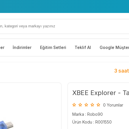
ler
İndirimler
Eğitim Setleri
Teklif Al
Google Müşter
3 saat
XBEE Explorer - Ta
0 Yorumlar
Marka :
Robo90
Ürün Kodu : R001550