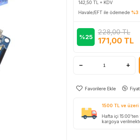
142,50
TL + KDV
Havale/EFT ile ödemede
%3 
228,00
TL
%25
171,00
TL
Favorilere Ekle
Fiyat
1500 TL ve üzeri 
Hafta içi 15:00'te
kargoya verilmekte