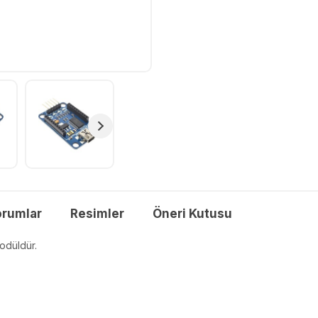
orumlar
Resimler
Öneri Kutusu
modüldür.