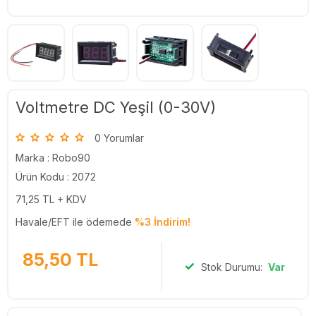
Voltmetre DC Yeşil (0-30V)
0 Yorumlar
Marka :
Robo90
Ürün Kodu : 2072
71,25
TL + KDV
Havale/EFT ile ödemede
%3 İndirim!
85,50
TL
Stok Durumu:
Var