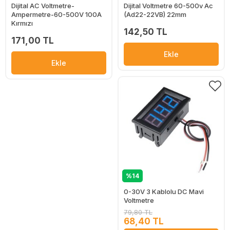
Dijital AC Voltmetre-
Dijital Voltmetre 60-500v Ac
Ampermetre-60-500V 100A
(Ad22-22VB) 22mm
Kırmızı
142,50 TL
171,00 TL
Ekle
Ekle
%14
0-30V 3 Kablolu DC Mavi
Voltmetre
79,80 TL
68,40 TL