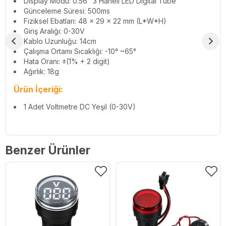
Display Modu: 0.56" 3 Haneli LED Digital Tube
Günceleme Süresi: 500ms
Fiziksel Ebatları: 48 x 29 x 22 mm (L*W*H)
Giriş Aralığı: 0-30V
Kablo Uzunluğu: 14cm
Çalışma Ortamı Sıcaklığı: -10° ~65°
Hata Oranı: ±(1% + 2 digit)
Ağırlık: 18g
Ürün İçeriği:
1 Adet Voltmetre DC Yeşil (0-30V)
Benzer Ürünler