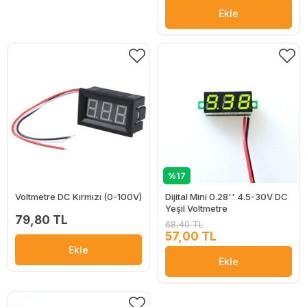
Ekle
%17
Voltmetre DC Kırmızı (0-100V)
Dijital Mini 0.28'' 4.5-30V DC
Yeşil Voltmetre
79,80 TL
68,40 TL
57,00 TL
Ekle
Ekle