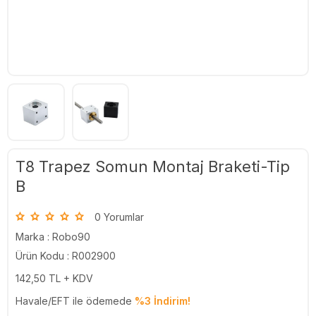
T8 Trapez Somun Montaj Braketi-Tip
B
0 Yorumlar
Marka :
Robo90
Ürün Kodu : R002900
142,50
TL + KDV
Havale/EFT ile ödemede
%3 İndirim!