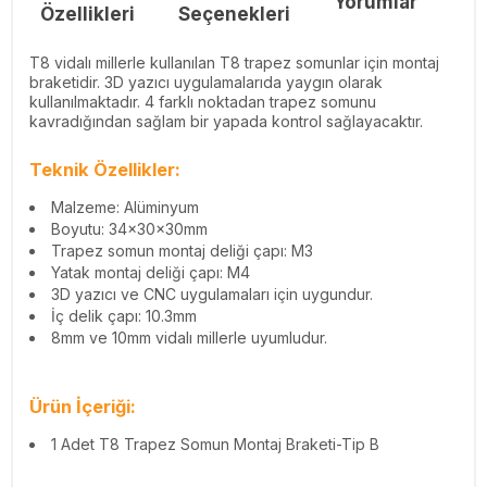
Yorumlar
Re
Özellikleri
Seçenekleri
T8 vidalı millerle kullanılan T8 trapez somunlar için montaj
braketidir. 3D yazıcı uygulamalarıda yaygın olarak
kullanılmaktadır. 4 farklı noktadan trapez somunu
kavradığından sağlam bir yapada kontrol sağlayacaktır.
Teknik Özellikler:
Malzeme: Alüminyum
Boyutu: 34x30x30mm
Trapez somun montaj deliği çapı: M3
Yatak montaj deliği çapı: M4
3D yazıcı ve CNC uygulamaları için uygundur.
İç delik çapı: 10.3mm
8mm ve 10mm vidalı millerle uyumludur.
Ürün İçeriği:
1 Adet T8 Trapez Somun Montaj Braketi-Tip B