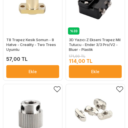
%33
T8 Trapez Kesik Somun - 8
3D Yazıcı Z Ekseni Trapez Mil
Hatve - Creality - Two Trees
Tutucu - Ender 3/3 Pro/V2 -
Uyumlu
Bluer - Plastik
171,00 TL
57,00 TL
114,00 TL
Ekle
Ekle