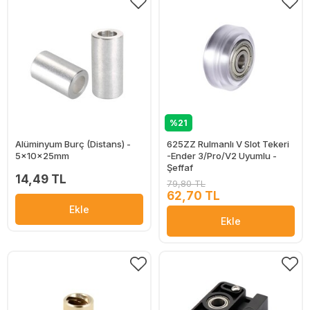
%21
Alüminyum Burç (Distans) -
625ZZ Rulmanlı V Slot Tekeri
5x10x25mm
-Ender 3/Pro/V2 Uyumlu -
Şeffaf
14,49 TL
79,80 TL
62,70 TL
Ekle
Ekle