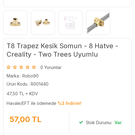
T8 Trapez Kesik Somun - 8 Hatve -
Creality - Two Trees Uyumlu
0 Yorumlar
Marka :
Robo90
Ürün Kodu : R001440
47,50
TL + KDV
Havale/EFT ile ödemede
%3 İndirim!
57,00
TL
Stok Durumu:
Var