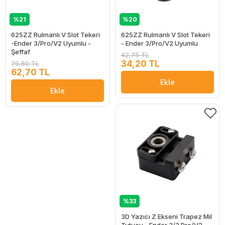
%21
%20
625ZZ Rulmanlı V Slot Tekeri
625ZZ Rulmanlı V Slot Tekeri
-Ender 3/Pro/V2 Uyumlu -
- Ender 3/Pro/V2 Uyumlu
Şeffaf
42,75 TL
34,20 TL
79,80 TL
62,70 TL
Ekle
Ekle
%33
3D Yazıcı Z Ekseni Trapez Mil
Tutucu - Ender 3/3 Pro/V2 -