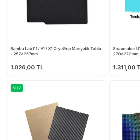
Bambu Lab P1 / A1 / X1 CryoGrip Manyetik Tabla
Snapmaker U1 
- 257x257mm
270x270mm
1.026,00 TL
1.311,00 
Ekle
%17