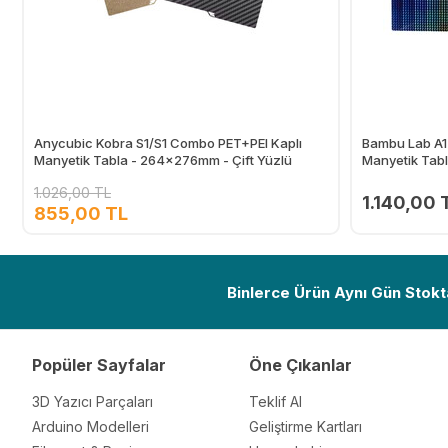
Anycubic Kobra S1/S1 Combo PET+PEI Kaplı
Bambu Lab A1-
Manyetik Tabla - 264x276mm - Çift Yüzlü
Manyetik Tabl
1.026,00 TL
1.140,00 
855,00 TL
Ekle
Binlerce Ürün Aynı Gün Stokt
Popüler Sayfalar
Öne Çıkanlar
3D Yazıcı Parçaları
Teklif Al
Arduino Modelleri
Geliştirme Kartları