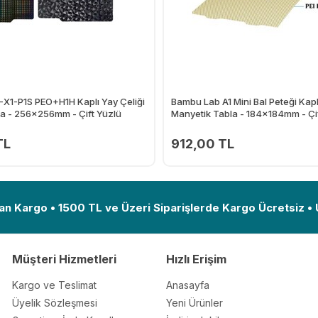
X1-P1S PEO+H1H Kaplı Yay Çeliği
Bambu Lab A1 Mini Bal Peteği Kapl
a - 256x256mm - Çift Yüzlü
Manyetik Tabla - 184x184mm - Çi
TL
912,00 TL
Ekle
an Kargo • 1500 TL ve Üzeri Siparişlerde Kargo Ücretsiz •
Müşteri Hizmetleri
Hızlı Erişim
Kargo ve Teslimat
Anasayfa
Üyelik Sözleşmesi
Yeni Ürünler