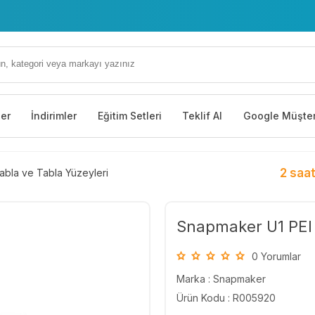
ler
İndirimler
Eğitim Setleri
Teklif Al
Google Müşter
2 saat
abla ve Tabla Yüzeyleri
Snapmaker U1 PEI Y
0 Yorumlar
Marka :
Snapmaker
Ürün Kodu : R005920