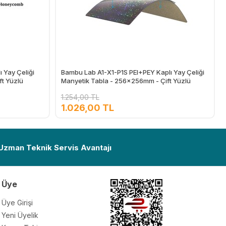
ı Yay Çeliği
Bambu Lab A1-X1-P1S PEI+PEY Kaplı Yay Çeliği
ft Yüzlü
Manyetik Tabla - 256x256mm - Çift Yüzlü
1.254,00 TL
1.026,00 TL
Ekle
Ekle
 Uzman Teknik Servis Avantajı
Üye
Üye Girişi
Yeni Üyelik