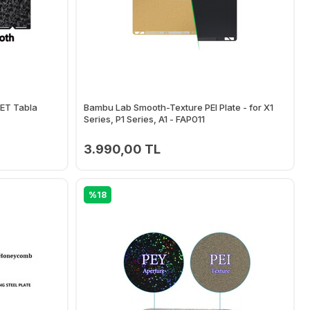
PET Tabla
Bambu Lab Smooth-Texture PEI Plate - for X1
Series, P1 Series, A1 - FAP011
3.990,00 TL
Ekle
Ekle
%18