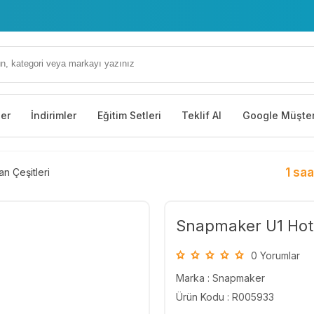
ler
İndirimler
Eğitim Setleri
Teklif Al
Google Müşter
1 saa
an Çeşitleri
Snapmaker U1 Hot 
0 Yorumlar
Marka :
Snapmaker
Ürün Kodu : R005933