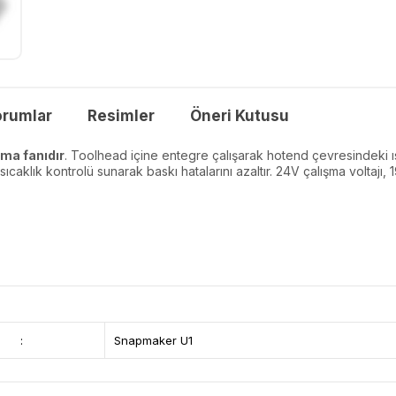
orumlar
Resimler
Öneri Kutusu
tma fanıdır
. Toolhead içine entegre çalışarak hotend çevresindeki ı
 sıcaklık kontrolü sunarak baskı hatalarını azaltır. 24V çalışma voltaj
:
Snapmaker U1