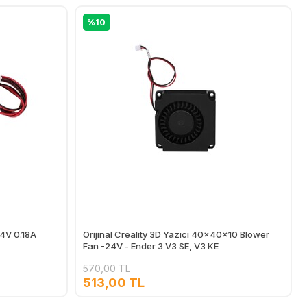
%10
24V 0.18A
Orijinal Creality 3D Yazıcı 40x40x10 Blower
Fan -24V - Ender 3 V3 SE, V3 KE
570,00 TL
513,00 TL
Ekle
Ekle