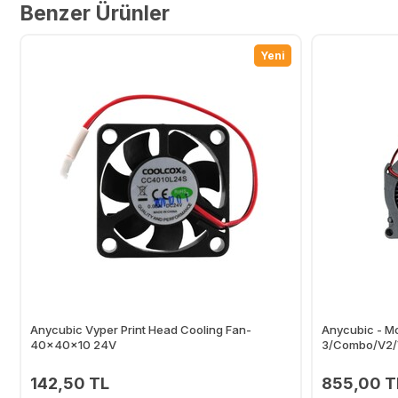
Benzer Ürünler
Yeni
Anycubic Vyper Print Head Cooling Fan-
Anycubic - Mo
40x40x10 24V
3/Combo/V2/
142,50 TL
855,00 T