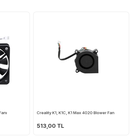
Fanı
Creality K1, K1C, K1 Max 4020 Blower Fan
513,00 TL
Ekle
Ekle