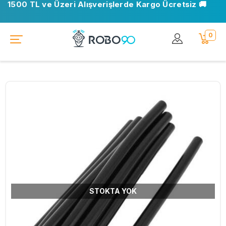
1500 TL ve Üzeri Alışverişlerde Kargo Ücretsiz 🚚
0
STOKTA YOK