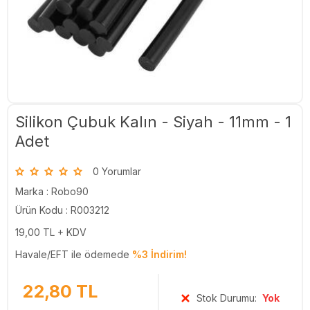
Silikon Çubuk Kalın - Siyah - 11mm - 1
Adet
0 Yorumlar
Marka :
Robo90
Ürün Kodu : R003212
19,00
TL + KDV
Havale/EFT ile ödemede
%3 İndirim!
22,80
TL
Stok Durumu:
Yok