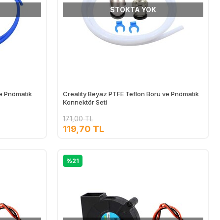
STOKTA YOK
ve Pnömatik
Creality Beyaz PTFE Teflon Boru ve Pnömatik
Konnektör Seti
171,00 TL
119,70 TL
%21