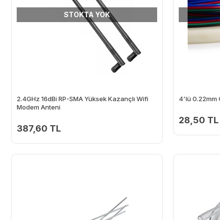
STOKTA YOK
2.4GHz 16dBi RP-SMA Yüksek Kazançlı Wifi
4'lü 0.22mm Ç
Modem Anteni
28,50 TL
387,60 TL