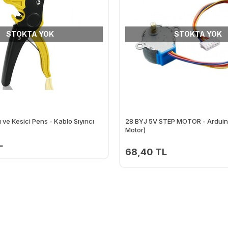
STOKTA YOK
STOKTA YOK
ve Kesici Pens - Kablo Sıyırıcı
28 BYJ 5V STEP MOTOR - Ardui
Motor)
L
68,40 TL