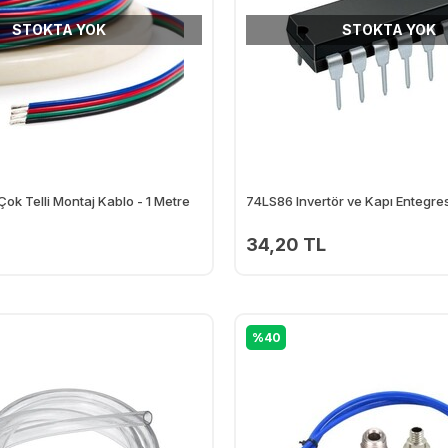
STOKTA YOK
STOKTA YOK
ok Telli Montaj Kablo - 1 Metre
74LS86 Invertör ve Kapı Entegres
34,20 TL
%40