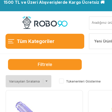
1500 TL ve Üzeri Alışverişlerde Kargo Ücretsiz 🚚
📍 Ofisimiz taşındı. Yeni adresimiz: Ostim OSB, Turan
Tüm Kategoriler
Yeni Ürün
Filtrele
Tükenenleri Gösterme