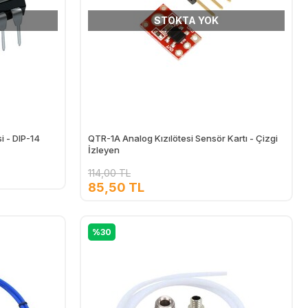
STOKTA YOK
i - DIP-14
QTR-1A Analog Kızılötesi Sensör Kartı - Çizgi
İzleyen
114,00 TL
85,50 TL
%30