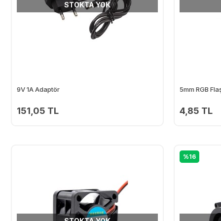
STOKTA YOK
9V 1A Adaptör
5mm RGB Flaş 
151,05 TL
4,85 TL
%16
STOKTA YOK