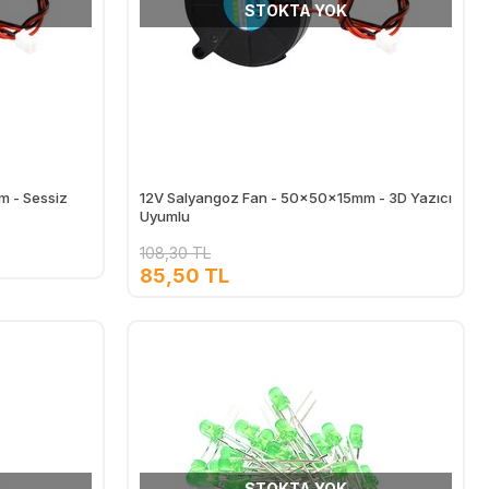
STOKTA YOK
 - Sessiz
12V Salyangoz Fan - 50x50x15mm - 3D Yazıcı
Uyumlu
108,30 TL
85,50 TL
STOKTA YOK