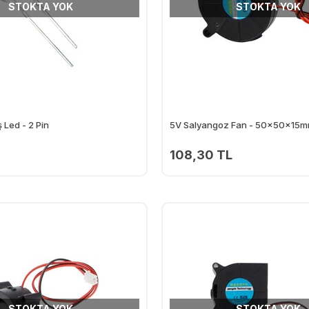
STOKTA YOK
STOKTA YOK
Led - 2 Pin
5V Salyangoz Fan - 50x50x15mm
108,30 TL
STOKTA YOK
STOKTA YOK