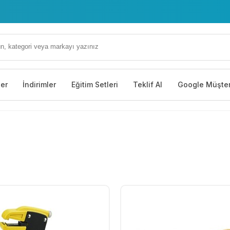
 Çiğdem Cd. No: 35 Yenimahalle/Ankara
ler
İndirimler
Eğitim Setleri
Teklif Al
Google Müşter