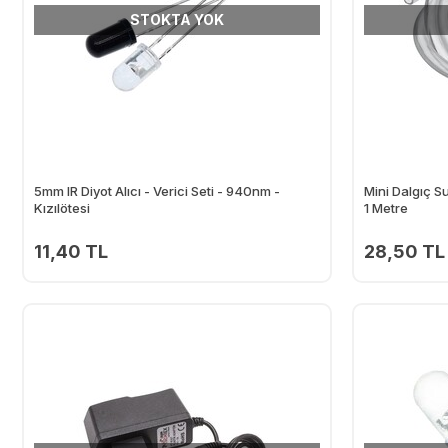
STOKTA YOK
5mm IR Diyot Alıcı - Verici Seti - 940nm -
Mini Dalgıç 
Kızılötesi
1 Metre
11,40 TL
28,50 TL