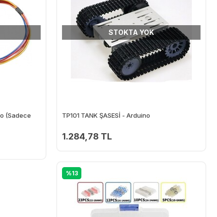
STOKTA YOK
no (Sadece
TP101 TANK ŞASESİ - Arduino
1.284,78 TL
%13