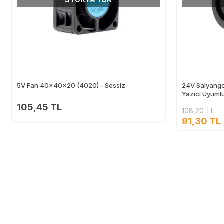
5V Fan 40x40x20 (4020) - Sessiz
24V Salyang
Yazıcı Uyuml
105,45 TL
108,20 TL
91,30 TL