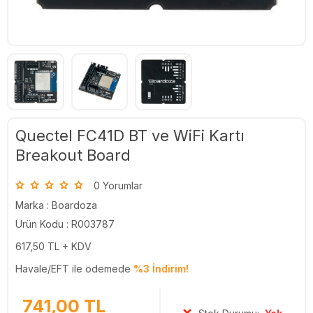
Quectel FC41D BT ve WiFi Kartı
Breakout Board
0 Yorumlar
Marka :
Boardoza
Ürün Kodu : R003787
617,50
TL + KDV
Havale/EFT ile ödemede
%3 İndirim!
741,00
TL