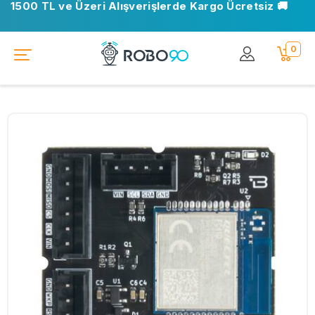
1500 TL ve Üzeri Alışverişlerde Kargo Ücretsiz 🚚
0