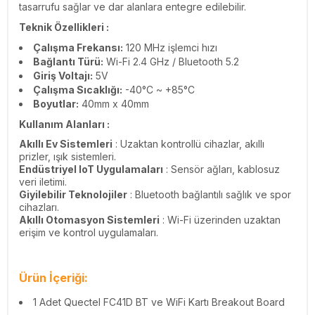
tasarrufu sağlar ve dar alanlara entegre edilebilir.
Teknik Özellikleri :
Çalışma Frekansı:
120 MHz işlemci hızı
Bağlantı Türü:
Wi-Fi 2.4 GHz / Bluetooth 5.2
Giriş Voltajı:
5V
Çalışma Sıcaklığı:
-40°C ~ +85°C
Boyutlar:
40mm x 40mm
Kullanım Alanları :
Akıllı Ev Sistemleri
: Uzaktan kontrollü cihazlar, akıllı
prizler, ışık sistemleri.
Endüstriyel IoT Uygulamaları
: Sensör ağları, kablosuz
veri iletimi.
Giyilebilir Teknolojiler
: Bluetooth bağlantılı sağlık ve spor
cihazları.
Akıllı Otomasyon Sistemleri
: Wi-Fi üzerinden uzaktan
erişim ve kontrol uygulamaları.
Ürün İçeriği:
1 Adet Quectel FC41D BT ve WiFi Kartı Breakout Board