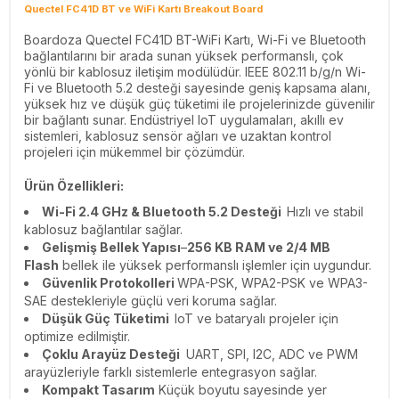
Quectel FC41D BT ve WiFi Kartı Breakout Board
Boardoza Quectel FC41D BT-WiFi Kartı, Wi-Fi ve Bluetooth
bağlantılarını bir arada sunan yüksek performanslı, çok
yönlü bir kablosuz iletişim modülüdür. IEEE 802.11 b/g/n Wi-
Fi ve Bluetooth 5.2 desteği sayesinde geniş kapsama alanı,
yüksek hız ve düşük güç tüketimi ile projelerinizde güvenilir
bir bağlantı sunar. Endüstriyel IoT uygulamaları, akıllı ev
sistemleri, kablosuz sensör ağları ve uzaktan kontrol
projeleri için mükemmel bir çözümdür.
Ürün Özellikleri:
Wi-Fi 2.4 GHz & Bluetooth 5.2 Desteği
Hızlı ve stabil
kablosuz bağlantılar sağlar.
Gelişmiş Bellek Yapısı
–
256 KB RAM ve 2/4 MB
Flash
bellek ile yüksek performanslı işlemler için uygundur.
Güvenlik Protokolleri
WPA-PSK, WPA2-PSK ve WPA3-
SAE destekleriyle güçlü veri koruma sağlar.
Düşük Güç Tüketimi
IoT ve bataryalı projeler için
optimize edilmiştir.
Çoklu Arayüz Desteği
UART, SPI, I2C, ADC ve PWM
arayüzleriyle farklı sistemlerle entegrasyon sağlar.
Kompakt Tasarım
Küçük boyutu sayesinde yer