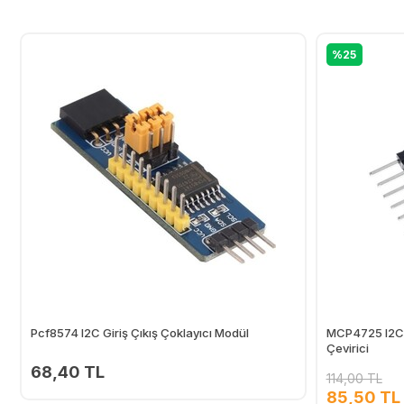
%25
Pcf8574 I2C Giriş Çıkış Çoklayıcı Modül
MCP4725 I2C D
Çevirici
68,40 TL
114,00 TL
85,50 TL
Ekle