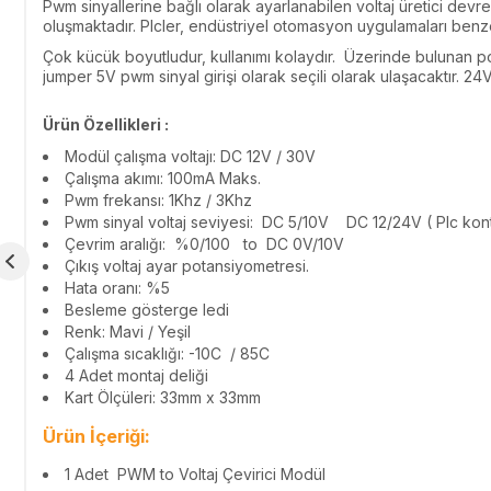
Pwm sinyallerine bağlı olarak ayarlanabilen voltaj üretici devr
oluşmaktadır. Plcler, endüstriyel otomasyon uygulamaları benze
Çok kücük boyutludur, kullanımı kolaydır. Üzerinde bulunan potan
jumper 5V pwm sinyal girişi olarak seçili olarak ulaşacaktır. 24V
Ürün Özellikleri :
Modül çalışma voltajı: DC 12V / 30V
Çalışma akımı: 100mA Maks.
Pwm frekansı: 1Khz / 3Khz
Pwm sinyal voltaj seviyesi: DC 5/10V DC 12/24V ( Plc kont
Çevrim aralığı: %0/100 to DC 0V/10V
Çıkış voltaj ayar potansiyometresi.
Hata oranı: %5
Besleme gösterge ledi
Renk: Mavi / Yeşil
Çalışma sıcaklığı: -10C / 85C
4 Adet montaj deliği
Kart Ölçüleri: 33mm x 33mm
Ürün İçeriği:
1 Adet
PWM to Voltaj Çevirici Modül