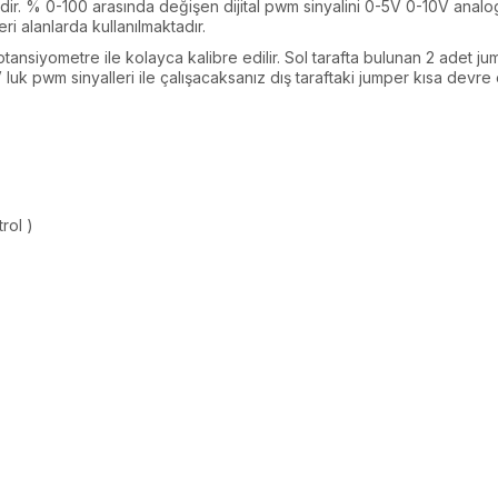
edir. % 0-100 arasında değişen dijital pwm sinyalini 0-5V 0-10V analog
ri alanlarda kullanılmaktadır.
siyometre ile kolayca kalibre edilir. Sol tarafta bulunan 2 adet jumpe
 luk pwm sinyalleri ile çalışacaksanız dış taraftaki jumper kısa devre e
rol )