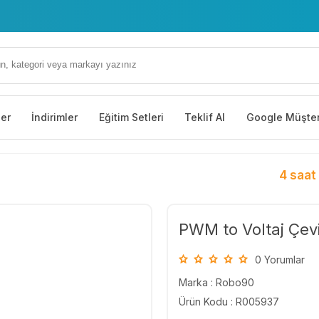
ler
İndirimler
Eğitim Setleri
Teklif Al
Google Müşter
4 saat
PWM to Voltaj Çevi
0 Yorumlar
Marka :
Robo90
Ürün Kodu : R005937