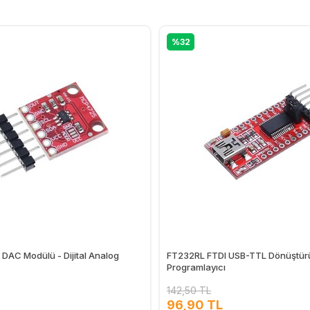
%32
AC Modülü - Dijital Analog
FT232RL FTDI USB-TTL Dönüştür
Programlayıcı
142,50 TL
96,90 TL