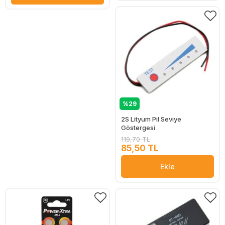
%29
2S Lityum Pil Seviye
Göstergesi
119,70 TL
85,50 TL
Ekle