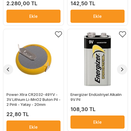
2.280,00 TL
142,50 TL
Ekle
Ekle
Power-Xtra CR2032-49YV -
Energizer Endüstriyel Alkalin
3V Lithium Li-MnO2 Buton Pil -
9V Pil
2 Pinli - Yatay - 20mm
108,30 TL
22,80 TL
Ekle
Ekle