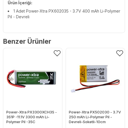
Ürün İçeriği:
1 Adet Power-Xtra PX602035 - 3.7V 400 mAh Li-Polymer
Pil - Devreli
Benzer Ürünler
Power-Xtra PX3300XCH3S -
Power-Xtra PX502030 - 3.7V
3S1P -11.1V 3300 mAh Li-
250 mAh Li-Polymer Pil -
Polymer Pil -35C
Devreli-Soketli-10cm