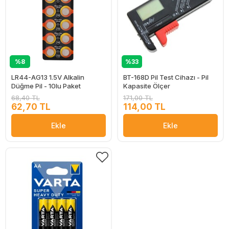
%8
%33
LR44-AG13 1.5V Alkalin
BT-168D Pil Test Cihazı - Pil
Düğme Pil - 10lu Paket
Kapasite Ölçer
68,40 TL
171,00 TL
62,70 TL
114,00 TL
Ekle
Ekle