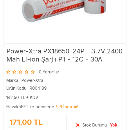
Power-Xtra PX18650-24P - 3.7V 2400
Mah Li-ion Şarjlı Pil - 12C - 30A
0 Yorumlar
Marka :
Power-Xtra
Ürün Kodu : R004189
142,50
TL + KDV
Havale/EFT ile ödemede
%3 İndirim!
171,00
TL
Stok Durumu:
Yok