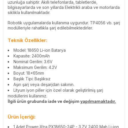
uzunluğa sahiptir. Akıllı telefonlarda, tabletlerde,
bilgisayarlarda ve son yıllarda Elektrikli araba ve motorlarda
sıklıkla kullanılmaktadır.
Robotik uygulamalarda kullanıma uygundur. TP4056 vb. şarj
modülleriyle rahatlıkla şarj edilebilmektedirler.
Teknik Özellikler:
Model: 18650 Li-ion Batarya
Kapasite: 2400mAh
Nominal Gerilim: 3.6V
Maksimum Gerilim: 4.2V
Boyut: 18x65mm
Başlık Tipi: Başlıksız
Aşırı şarj veya deşarjdan sakının.
Lityum iyon piller için özel olarak geliştirilmiş şarj
modüllerini kullanınız.
İlgili ürün grubunda iade ve değişim
yapılmamaktadır.
Ürün İçeriği:
1 Adet Power-Xtra PX18650-24P - 3.7V 2400 Mah Li-ion