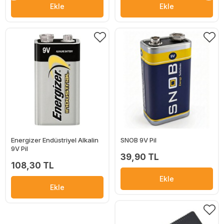
Ekle
Ekle
Energizer Endüstriyel Alkalin
SNOB 9V Pil
9V Pil
39,90 TL
108,30 TL
Ekle
Ekle