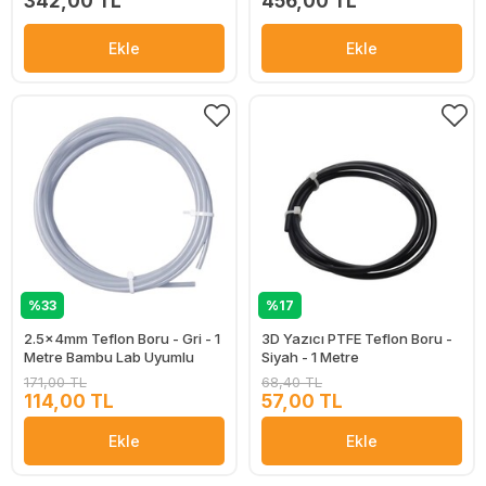
342,00 TL
456,00 TL
Ekle
Ekle
%33
%17
2.5x4mm Teflon Boru - Gri - 1
3D Yazıcı PTFE Teflon Boru -
Metre Bambu Lab Uyumlu
Siyah - 1 Metre
171,00 TL
68,40 TL
114,00 TL
57,00 TL
Ekle
Ekle