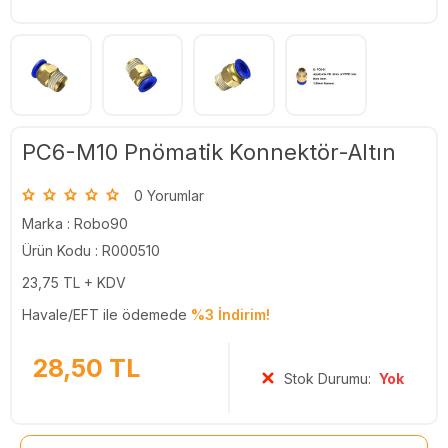
PC6-M10 Pnömatik Konnektör-Altın
0 Yorumlar
Marka :
Robo90
Ürün Kodu : R000510
23,75
TL + KDV
Havale/EFT ile ödemede
%3 İndirim!
28,50
TL
Stok Durumu:
Yok