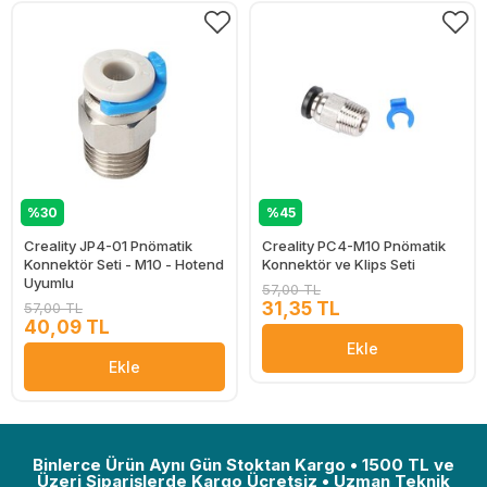
%30
%45
Creality JP4-01 Pnömatik
Creality PC4-M10 Pnömatik
Konnektör Seti - M10 - Hotend
Konnektör ve Klips Seti
Uyumlu
57,00 TL
31,35 TL
57,00 TL
40,09 TL
Ekle
Ekle
Binlerce Ürün Aynı Gün Stoktan Kargo • 1500 TL ve
Üzeri Siparişlerde Kargo Ücretsiz • Uzman Teknik