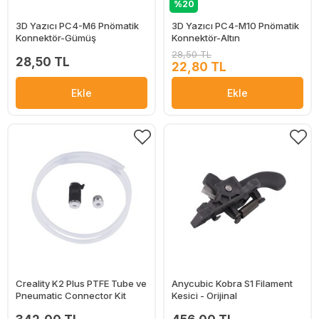
%20
3D Yazıcı PC4-M6 Pnömatik
3D Yazıcı PC4-M10 Pnömatik
Konnektör-Gümüş
Konnektör-Altın
28,50 TL
28,50 TL
22,80 TL
Ekle
Ekle
Creality K2 Plus PTFE Tube ve
Anycubic Kobra S1 Filament
Pneumatic Connector Kit
Kesici - Orijinal