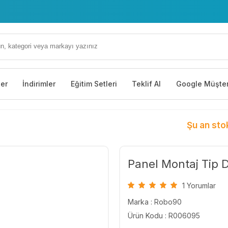
ler
İndirimler
Eğitim Setleri
Teklif Al
Google Müşter
Şu an sto
Panel Montaj Tip 
1 Yorumlar
Marka :
Robo90
Ürün Kodu : R006095