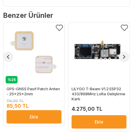
Benzer Ürünler
%25
GPS-GNSS Pasif Patch Anten
LILYGO T-Beam V1.2 ESP32
- 25x25x2mm
433/868MHz LoRa Geliştirme
Kartı
114,00 TL
85,50 TL
4.275,00 TL
Ekle
Ekle