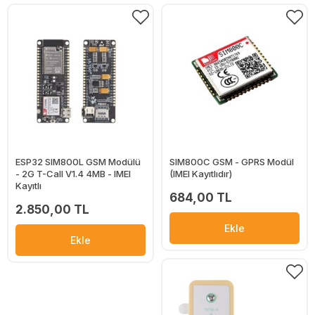
ESP32 SIM800L GSM Modülü
SIM800C GSM - GPRS Modül
- 2G T-Call V1.4 4MB - IMEI
(IMEI Kayıtlıdır)
Kayıtlı
684,00 TL
2.850,00 TL
Ekle
Ekle