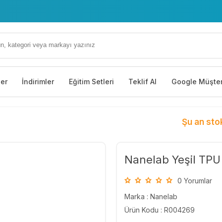
 Çiğdem Cd. No: 35 Yenimahalle/Ankara
ler
İndirimler
Eğitim Setleri
Teklif Al
Google Müşter
Şu an sto
Nanelab Yeşil TPU
0 Yorumlar
Marka :
Nanelab
Ürün Kodu : R004269