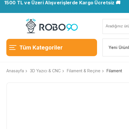
1500 TL ve Üzeri Alışverişlerde Kargo Ücretsiz 🚚
📍 Ofisimiz taşındı. Yeni adresimiz: Ostim OSB, Turan
Tüm Kategoriler
Yeni Ürün
Anasayfa
3D Yazıcı & CNC
Filament & Reçine
Filament