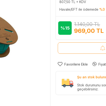
807,50
TL + KDV
Havale/EFT ile ödemede
%3 
1.140,00
TL
%15
969,00
TL
Favorilere Ekle
Fiyat
Şu an stok bulun
Stok durumunu so
geçebilirsiniz.