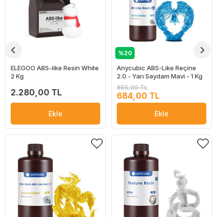
%20
ELEGOO ABS-like Resin White
Anycubic ABS-Like Reçine
2 Kg
2.0 - Yarı Saydam Mavi - 1 Kg
855,00 TL
2.280,00 TL
684,00 TL
Ekle
Ekle