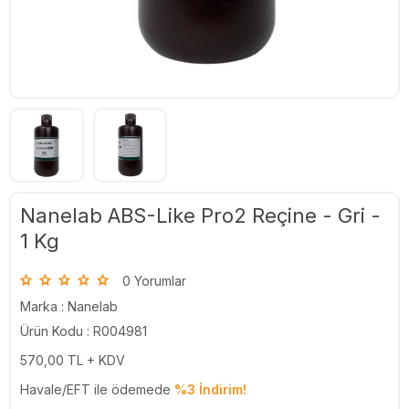
Nanelab ABS-Like Pro2 Reçine - Gri -
1 Kg
0 Yorumlar
Marka :
Nanelab
Ürün Kodu : R004981
570,00
TL + KDV
Havale/EFT ile ödemede
%3 İndirim!