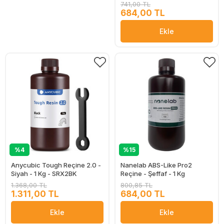
741,00 TL
684,00 TL
Ekle
%4
%15
Anycubic Tough Reçine 2.0 -
Nanelab ABS-Like Pro2
Siyah - 1 Kg - SRX2BK
Reçine - Şeffaf - 1 Kg
1.368,00 TL
800,85 TL
1.311,00 TL
684,00 TL
Ekle
Ekle