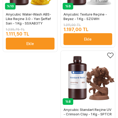
%10
%9
Anycubic Water-Wash ABS-
Anycubic Texture Reçine -
Like Reçine 3.0 - Yarı Şeffaf
Beyaz - 1 Kg - SZGWH
Sarı - 1 Kg - SSXAB3TY
1.311,00 TL
1.197,00 TL
1.239,75 TL
1.111,50 TL
Ekle
Ekle
%8
Anycubic Standart Reçine UV
- Crimson Clay - 1 Kg - SPTCR