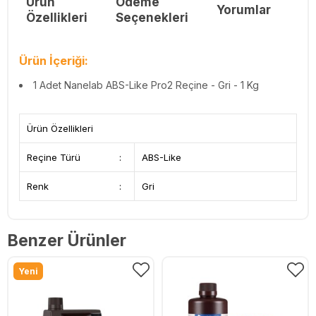
Ürün
Ödeme
Yorumlar
Re
Özellikleri
Seçenekleri
Ürün İçeriği:
1 Adet Nanelab ABS-Like Pro2 Reçine - Gri - 1 Kg
Ürün Özellikleri
Reçine Türü
:
ABS-Like
Renk
:
Gri
Benzer Ürünler
Yeni