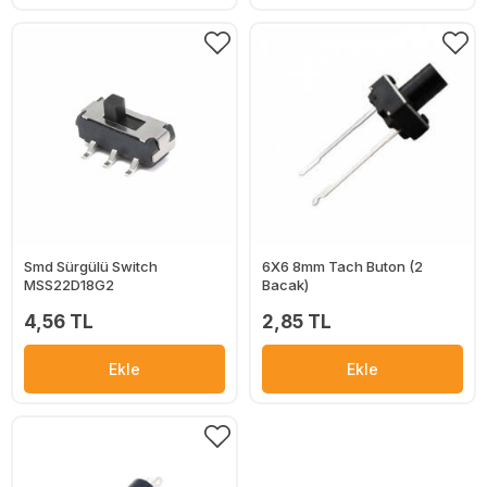
Smd Sürgülü Switch
6X6 8mm Tach Buton (2
MSS22D18G2
Bacak)
4,56 TL
2,85 TL
Ekle
Ekle