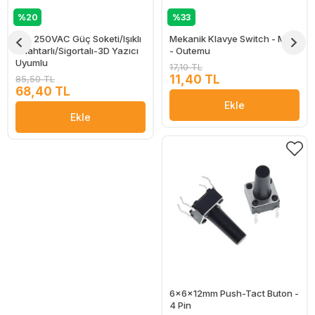
%20
%33
10A 250VAC Güç Soketi/Işıklı
Mekanik Klavye Switch - Mavi
Anahtarlı/Sigortalı-3D Yazıcı
- Outemu
Uyumlu
17,10 TL
11,40 TL
85,50 TL
68,40 TL
Ekle
Ekle
6x6x12mm Push-Tact Buton -
4 Pin