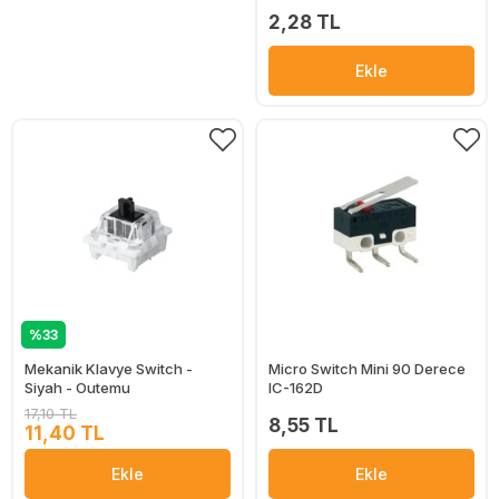
2,28 TL
Ekle
%33
Mekanik Klavye Switch -
Micro Switch Mini 90 Derece
Siyah - Outemu
IC-162D
17,10 TL
8,55 TL
11,40 TL
Ekle
Ekle